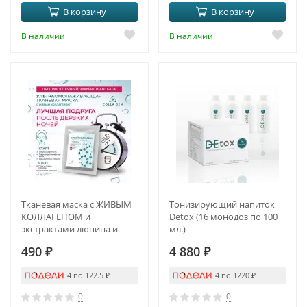
В корзину
В корзину
В наличии
В наличии
Тканевая маска с ЖИВЫМ
Тонизирующий напиток
КОЛЛАГЕНОМ и
Detox (16 монодоз по 100
экстрактами люпина и
мл.)
люцерны.
490
₽
4 880
₽
ПРОТИВООТЁЧНЫЙ
ЭФФЕКТ И ANTI-AGE
4 по 122.5
₽
4 по 1220
₽
0
0