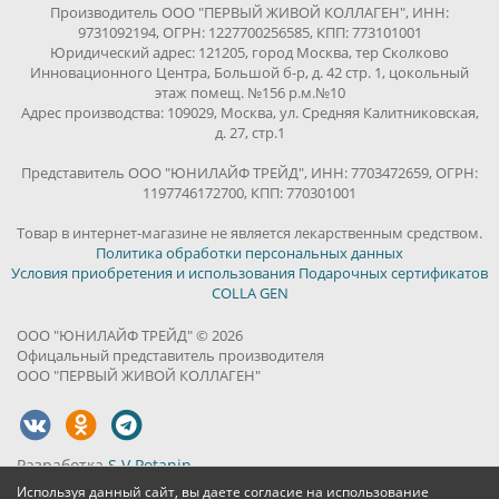
Производитель ООО "ПЕРВЫЙ ЖИВОЙ КОЛЛАГЕН", ИНН:
9731092194, ОГРН: 1227700256585, КПП: 773101001
Юридический адрес: 121205, город Москва, тер Сколково
Инновационного Центра, Большой б-р, д. 42 стр. 1, цокольный
этаж помещ. №156 р.м.№10
Адрес производства: 109029, Москва, ул. Средняя Калитниковская,
д. 27, стр.1
Представитель ООО "ЮНИЛАЙФ ТРЕЙД", ИНН: 7703472659, ОГРН:
1197746172700, КПП: 770301001
Товар в интернет-магазине не является лекарственным средством.
Политика обработки персональных данных
Условия приобретения и использования Подарочных сертификатов
COLLA GEN
ООО "ЮНИЛАЙФ ТРЕЙД" © 2026
Офицальный представитель производителя
ООО "ПЕРВЫЙ ЖИВОЙ КОЛЛАГЕН"
Разработка
S.V.Potanin
Используя данный сайт, вы даете согласие на использование