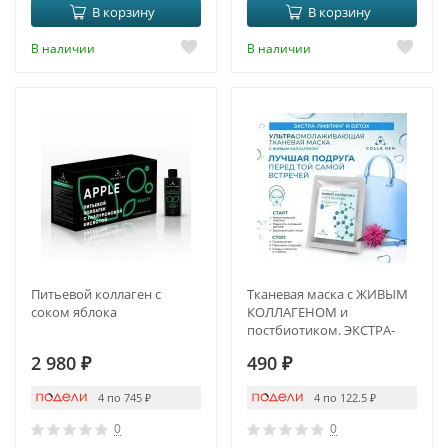
В корзину
В корзину
В наличии
В наличии
Питьевой коллаген с
Тканевая маска с ЖИВЫМ
соком яблока
КОЛЛАГЕНОМ и
постбиотиком. ЭКСТРА-
ЛИФТИНГ И DETOX
2 980
₽
490
₽
4 по 745
₽
4 по 122.5
₽
0
0