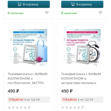
В корзину
В корзину
В наличии
В наличии
Тканевая маска с ЖИВЫМ
Тканевая маска с ЖИВЫМ
КОЛЛАГЕНОМ и
КОЛЛАГЕНОМ и
постбиотиком. ЭКСТРА-
экстрактами люпина и
ЛИФТИНГ И DETOX
люцерны.
490
₽
490
₽
ПРОТИВООТЁЧНЫЙ
ЭФФЕКТ И ANTI-AGE
4 по 122.5
₽
4 по 122.5
₽
0
0