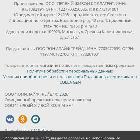
Производитель ООО "ПЕРВЫЙ ЖИВОЙ КОЛЛАГЕН", ИНН:
9731092194, ОГРН: 1227700256585, КПП: 773101001
Юридический адрес: 121205, город Москва, тер Сколково
Инновационного Центра, Большой б-р, д. 42 стр. 1, цокольный
этаж помещ. №156 р.м.№10
Адрес производства: 109029, Москва, ул. Средняя Калитниковская,
д. 27, стр.1
Представитель ООО "ЮНИЛАЙФ ТРЕЙД", ИНН: 7703472659, ОГРН:
1197746172700, КПП: 770301001
Товар в интернет-магазине не является лекарственным средством.
Политика обработки персональных данных
Условия приобретения и использования Подарочных сертификатов
COLLA GEN
ООО "ЮНИЛАЙФ ТРЕЙД" © 2026
Офицальный представитель производителя
ООО "ПЕРВЫЙ ЖИВОЙ КОЛЛАГЕН"
Разработка
S.V.Potanin
Используя данный сайт, вы даете согласие на использование