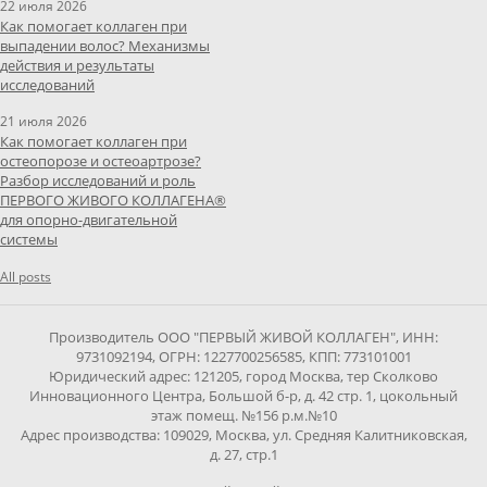
22 июля 2026
Как помогает коллаген при
выпадении волос? Механизмы
действия и результаты
исследований
21 июля 2026
Как помогает коллаген при
остеопорозе и остеоартрозе?
Разбор исследований и роль
ПЕРВОГО ЖИВОГО КОЛЛАГЕНА®
для опорно-двигательной
системы
All posts
Производитель ООО "ПЕРВЫЙ ЖИВОЙ КОЛЛАГЕН", ИНН:
9731092194, ОГРН: 1227700256585, КПП: 773101001
Юридический адрес: 121205, город Москва, тер Сколково
Инновационного Центра, Большой б-р, д. 42 стр. 1, цокольный
этаж помещ. №156 р.м.№10
Адрес производства: 109029, Москва, ул. Средняя Калитниковская,
д. 27, стр.1