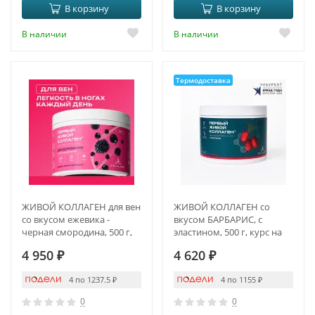
В корзину
В корзину
В наличии
В наличии
Термодоставка
ЖИВОЙ КОЛЛАГЕН для вен
ЖИВОЙ КОЛЛАГЕН со
со вкусом ежевика -
вкусом БАРБАРИС, с
черная смородина, 500 г,
эластином, 500 г, курс на
курс на 1,5 месяца
1,5 месяца
4 950
₽
4 620
₽
4 по 1237.5
₽
4 по 1155
₽
0
0