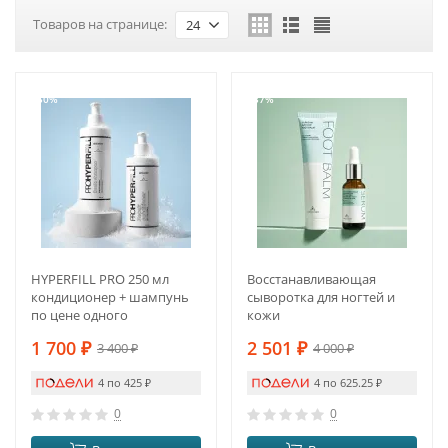
Товаров на странице:
24
-50%
-37%
HYPERFILL PRO 250 мл
Восстанавливающая
кондиционер + шампунь
сыворотка для ногтей и
по цене одного
кожи
1 700
₽
2 501
₽
3 400
₽
4 000
₽
4 по 425
₽
4 по 625.25
₽
0
0