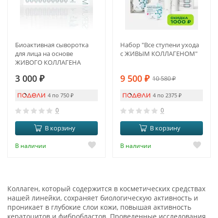
Биоактивная сыворотка
Набор "Все ступени ухода
для лица на основе
с ЖИВЫМ КОЛЛАГЕНОМ"
ЖИВОГО КОЛЛАГЕНА
(new)
3 000
₽
9 500
₽
10 580
₽
4 по 750
₽
4 по 2375
₽
0
0
В корзину
В корзину
В наличии
В наличии
Коллаген, который содержится в косметических средствах
нашей линейки, сохраняет биологическую активность и
проникает в глубокие слои кожи, повышая активность
кератоцитов и фибробластов. Проведенные исследования