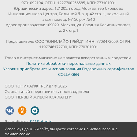
9731092194, ОГРН: 1227700256585, КПП: 773101001
Юридический адрес: 121205, город Москва, тер Сколково
Инновационного Центра, Большой б-р, д. 42 стр. 1, цокольный
этаж помещ. №156 р.м.№10
Адрес производства: 109029, Москва, ул. Средняя Калитниковская,
д. 27, стр.1
Представитель ООО "ЮНИЛАЙФ ТРЕЙД", ИНН: 7703472659, ОГРН:
1197746172700, КПП: 770301001
Товар в интернет-магазине не является лекарственным средством.
Политика обработки персональных данных
Условия приобретения и использования Подарочных сертификатов
COLLA GEN
ООО "ЮНИЛАЙФ ТРЕЙД" © 2026
Офицальный представитель производителя
ООО "ПЕРВЫЙ ЖИВОЙ КОЛЛАГЕН"
Разработка
S.V.Potanin
Используя данный сайт, вы даете согласие на использование
файлов cookie