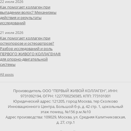
22 июля 2026
Как помогает коллаген при
выпадении волос? Механизмы
действия и результаты
исследований
21 июля 2026
Как помогает коллаген при
остеопорозе и остеоартрозе?
Разбор исследований и роль
ПЕРВОГО ЖИВОГО КОЛЛАГЕНА®
для опорно-двигательной
системы
All posts
Производитель ООО "ПЕРВЫЙ ЖИВОЙ КОЛЛАГЕН", ИНН:
9731092194, ОГРН: 1227700256585, КПП: 773101001
Юридический адрес: 121205, город Москва, тер Сколково
Инновационного Центра, Большой б-р, д. 42 стр. 1, цокольный
этаж помещ. №156 р.м.№10
Адрес производства: 109029, Москва, ул. Средняя Калитниковская,
д. 27, стр.1