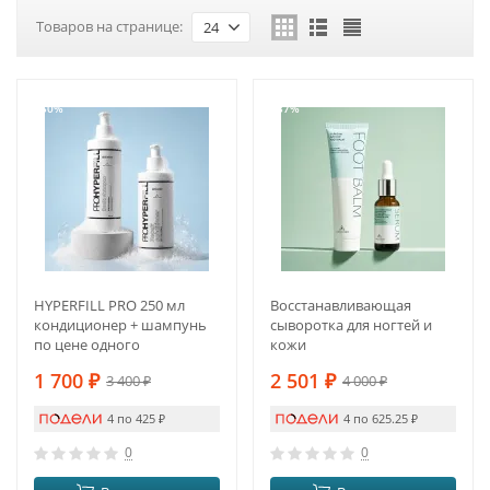
Товаров на странице:
24
-50%
-37%
HYPERFILL PRO 250 мл
Восстанавливающая
кондиционер + шампунь
сыворотка для ногтей и
по цене одного
кожи
1 700
₽
2 501
₽
3 400
₽
4 000
₽
4 по 425
₽
4 по 625.25
₽
0
0