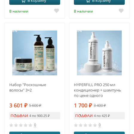
В корзину
В корзину
В наличии
В наличии
-36%
-50%
Набор "Роскошные
HYPERFILL PRO 250 мл
волосы" 3=2
кондиционер + шампунь
по цене одного
3 601
₽
1 700
₽
5 600
₽
3 400
₽
4 по 900.25
₽
4 по 425
₽
0
0