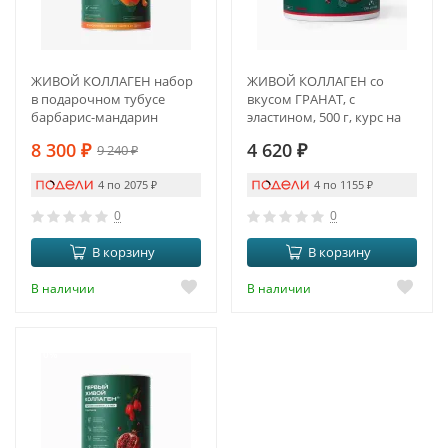
ЖИВОЙ КОЛЛАГЕН набор
ЖИВОЙ КОЛЛАГЕН со
в подарочном тубусе
вкусом ГРАНАТ, с
барбарис-мандарин
эластином, 500 г, курс на
1,5 месяца
8 300
₽
4 620
₽
9 240
₽
4 по 2075
₽
4 по 1155
₽
0
0
В корзину
В корзину
В наличии
В наличии
-10%