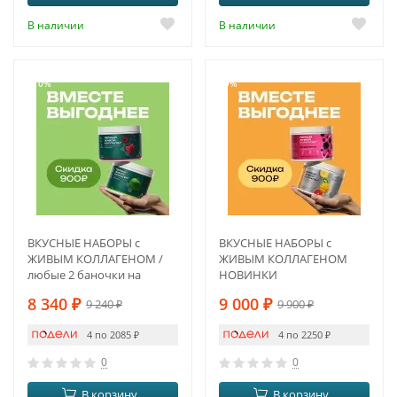
В наличии
В наличии
-10%
-9%
ВКУСНЫЕ НАБОРЫ с
ВКУСНЫЕ НАБОРЫ с
ЖИВЫМ КОЛЛАГЕНОМ /
ЖИВЫМ КОЛЛАГЕНОМ
любые 2 баночки на
НОВИНКИ
выбор по Вашему
8 340
₽
9 000
₽
9 240
₽
9 900
₽
желанию
4 по 2085
₽
4 по 2250
₽
0
0
В корзину
В корзину