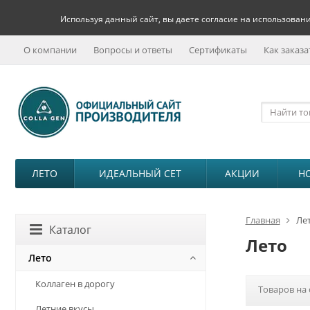
Используя данный сайт, вы даете согласие на использовани
О компании
Вопросы и ответы
Сертификаты
Как заказа
ЛЕТО
ИДЕАЛЬНЫЙ СЕТ
АКЦИИ
Н
Главная
Ле
Каталог
Лето
Лето
Коллаген в дорогу
Товаров на 
Летние вкусы