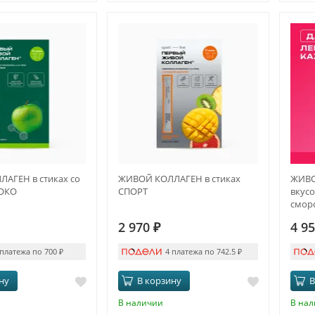
АГЕН в стиках со
ЖИВОЙ КОЛЛАГЕН в стиках
ЖИВО
ЛОКО
СПОРТ
вкусо
сморо
меся
2 970
₽
4 9
 платежа по 700
₽
4 платежа по 742.5
₽
ну
В корзину
В
В наличии
В на