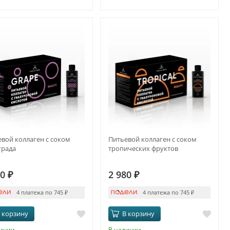
вой коллаген с соком
Питьевой коллаген с соком
града
тропических фруктов
80
₽
2 980
₽
4 платежа по 745
₽
4 платежа по 745
₽
 корзину
В корзину
личии
В наличии