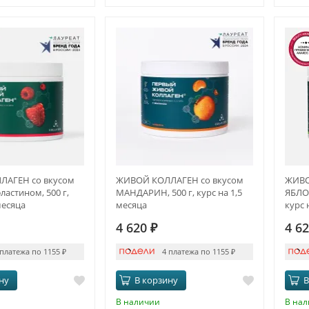
АГЕН со вкусом
ЖИВОЙ КОЛЛАГЕН со вкусом
ЖИВО
ластином, 500 г,
МАНДАРИН, 500 г, курс на 1,5
ЯБЛОК
месяца
месяца
курс 
4 620
₽
4 6
 платежа по 1155
₽
4 платежа по 1155
₽
ну
В корзину
В
В наличии
В на