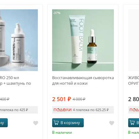
-37%
RO 250 мл
Восстанавливающая сыворотка
ЖИВО
р + шампунь по
для ногтей и кожи
ОРИ
о
2 501
₽
2 8
 400
₽
4 000
₽
 платежа по 425
₽
4 платежа по 625.25
₽
ну
В корзину
В
В наличии
В на