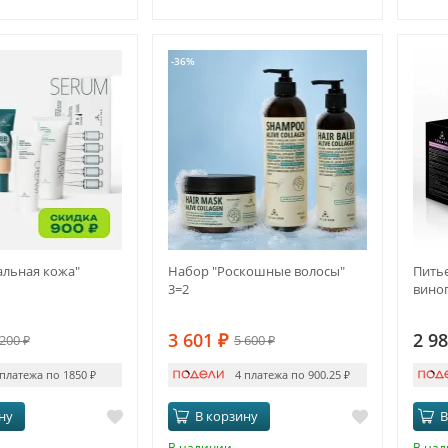
-36%
альная кожа"
Набор "Роскошные волосы"
Питье
3=2
вино
3 601
₽
2 9
 200
₽
5 600
₽
 платежа по 1850
₽
4 платежа по 900.25
₽
ну
В корзину
В
В наличии
В на