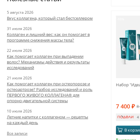
5 августа 2026
Вкус коллагена, который стал бестселлером
-10%
31 июля 2026
Коллаген и лишний вес: как он помогает в
программе снижения массы тела?
22 июля 2026
Как помогает коллаген при выпадении
волос? Механизмы действия и результаты
исследований
21 июля 2026
Как помогает коллаген при остеопорозе и
Набор "Иде
остеоартрозе? Разбор исследований и роль
ПЕРВОГО ЖИВОГО КОЛЛАГЕНА® для
опорно-двигательной системы
7 400
₽
8
10 июля 2026
Летние напитки с коллагеном — рецепты
4
на каждый день
В корзи
Все записи
В наличии