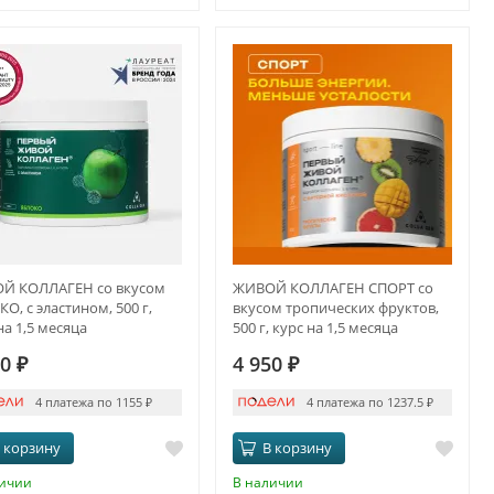
Й КОЛЛАГЕН со вкусом
ЖИВОЙ КОЛЛАГЕН СПОРТ со
О, с эластином, 500 г,
вкусом тропических фруктов,
на 1,5 месяца
500 г, курс на 1,5 месяца
20
₽
4 950
₽
4 платежа по 1155
₽
4 платежа по 1237.5
₽
 корзину
В корзину
личии
В наличии