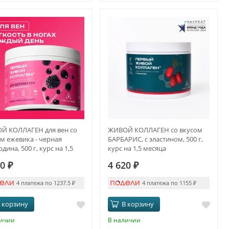
Й КОЛЛАГЕН для вен со
ЖИВОЙ КОЛЛАГЕН со вкусом
м ежевика - черная
БАРБАРИС, с эластином, 500 г,
дина, 500 г, курс на 1,5
курс на 1,5 месяца
ца
50
₽
4 620
₽
4 платежа по 1237.5
₽
4 платежа по 1155
₽
 корзину
В корзину
личии
В наличии