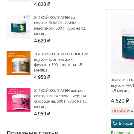
4 620
₽
ЖИВОЙ КОЛЛАГЕН со
вкусом ЛИМОН-ЛАЙМ, с
эластином, 500 г, курс на 1,5
месяца
4 620
₽
ЖИВОЙ КОЛЛАГЕН СПОРТ со
вкусом тропических
фруктов, 500 г, курс на 1,5
месяца
4 950
₽
ЖИВОЙ КОЛ
вкусом МАЛИ
ЖИВОЙ КОЛЛАГЕН для вен
1,5 месяца
со вкусом ежевика - черная
4 620
₽
смородина, 500 г, курс на 1,5
месяца
4
4 950
₽
В корзи
Полезные статьи
В наличии