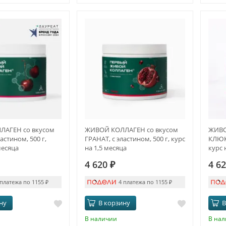
АГЕН со вкусом
ЖИВОЙ КОЛЛАГЕН со вкусом
ЖИВО
астином, 500 г,
ГРАНАТ, с эластином, 500 г, курс
КЛЮКВ
месяца
на 1,5 месяца
курс 
4 620
₽
4 6
 платежа по 1155
₽
4 платежа по 1155
₽
ну
В корзину
В
В наличии
В на