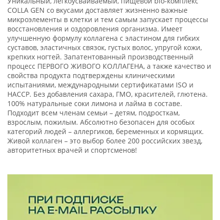
Уникальный, легкоусваиваемый, пищевой bio-комплекс
COLLA GEN со вкусами доставляет жизненно важные
микроэлементы в клетки и тем самым запускает процессы
восстановления и оздоровления организма. Имеет
улучшенную формулу коллагена с эластином для гибких
суставов, эластичных связок, густых волос, упругой кожи,
крепких ногтей. Запатентованный производственный
процесс ПЕРВОГО ЖИВОГО КОЛЛАГЕНА, а также качество и
свойства продукта подтверждены клиническими
испытаниями, международными сертификатами ISO и
HACCP. Без добавления сахара, ГМО, красителей, глютена.
100% натуральные соки лимона и лайма в составе.
Подходит всем членам семьи – детям, подросткам,
взрослым, пожилым. Абсолютно безопасен для особых
категорий людей – аллергиков, беременных и кормящих.
Живой коллаген – это выбор более 200 российских звезд,
авторитетных врачей и спортсменов!