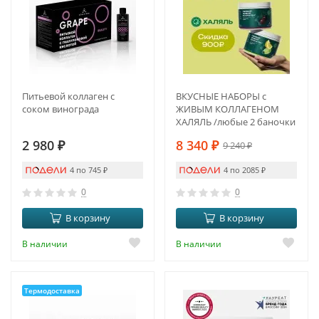
Питьевой коллаген с
ВКУСНЫЕ НАБОРЫ с
соком винограда
ЖИВЫМ КОЛЛАГЕНОМ
ХАЛЯЛЬ /любые 2 баночки
на выбор
2 980
₽
8 340
₽
9 240
₽
4 по 745
₽
4 по 2085
₽
0
0
В корзину
В корзину
В наличии
В наличии
Термодоставка