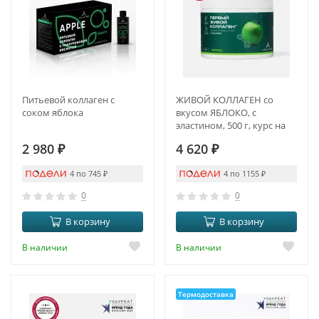
Питьевой коллаген с
ЖИВОЙ КОЛЛАГЕН со
соком яблока
вкусом ЯБЛОКО, с
эластином, 500 г, курс на
1,5 месяца
2 980
₽
4 620
₽
4 по 745
₽
4 по 1155
₽
0
0
В корзину
В корзину
В наличии
В наличии
Термодоставка