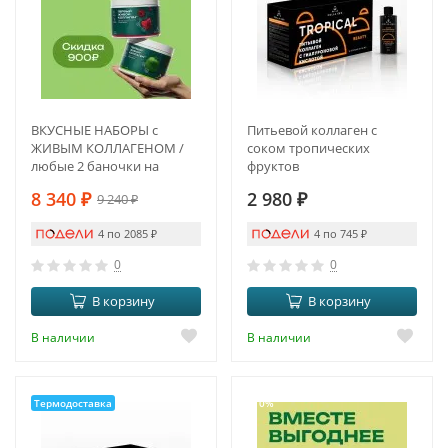
ВКУСНЫЕ НАБОРЫ с
Питьевой коллаген с
ЖИВЫМ КОЛЛАГЕНОМ /
соком тропических
любые 2 баночки на
фруктов
выбор по Вашему
8 340
₽
2 980
₽
9 240
₽
желанию
4 по 2085
₽
4 по 745
₽
0
0
В корзину
В корзину
В наличии
В наличии
Термодоставка
-10%