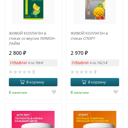
ЖИВОЙ КОЛЛАГЕН в
ЖИВОЙ КОЛЛАГЕН в
стиках со вкусом ЛИМОН-
стиках СПОРТ
ЛАЙМ
2 800
₽
2 970
₽
4 по 700
₽
4 по 742.5
₽
0
0
В корзину
В корзину
В наличии
В наличии