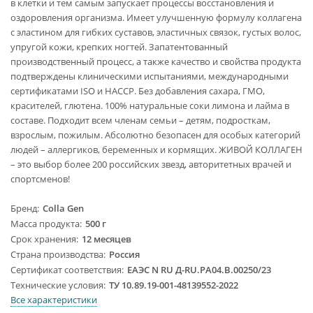
в клетки и тем самым запускает процессы восстановления и
оздоровления организма. Имеет улучшенную формулу коллагена
с эластином для гибких суставов, эластичных связок, густых волос,
упругой кожи, крепких ногтей. Запатентованный
производственный процесс, а также качество и свойства продукта
подтверждены клиническими испытаниями, международными
сертификатами ISO и HACCP. Без добавления сахара, ГМО,
красителей, глютена. 100% натуральные соки лимона и лайма в
составе. Подходит всем членам семьи – детям, подросткам,
взрослым, пожилым. Абсолютно безопасен для особых категорий
людей – аллергиков, беременных и кормящих. ЖИВОЙ КОЛЛАГЕН
– это выбор более 200 российских звезд, авторитетных врачей и
спортсменов!
Бренд
Colla Gen
Масса продукта
500 г
Срок хранения
12 месяцев
Страна производства
Россия
Сертификат соответствия
ЕАЭС N RU Д-RU.PA04.B.00250/23
Технические условия
ТУ 10.89.19-001-48139552-2022
Все характеристики