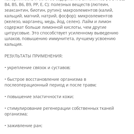
В4, В5, В6, В9, РР, Е, С); полезных веществ (лютеин,
зеаксантин, биотин, рутин); макроэлементов (калий,
кальций, магний, натрий, фосфор); микроэлементов
(железо, марганец, медь, йод, селен). Лайм и лимон
содержат больше лимонной кислоты, чем другие
цитрусовые. Это способствует усиленному выведению
шлаков, повышению иммунитета, лучшему усвоению
кальция.
РЕЗУЛЬТАТЫ ПРИМЕНЕНИЯ:
• укрепление связок и суставов;
• быстрое восстановление организма в
послеоперационный период и после травм;
• повышение эластичности кожи;
• стимулирование регенерации собственных тканей
организма;
• заживление ран;