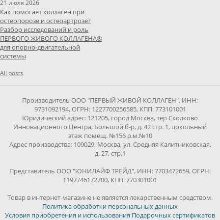
21 июля 2026
Как помогает коллаген при
остеопорозе и остеоартрозе?
Разбор исследований и роль
ПЕРВОГО ЖИВОГО КОЛЛАГЕНА®
для опорно-двигательной
системы
All posts
Производитель ООО "ПЕРВЫЙ ЖИВОЙ КОЛЛАГЕН", ИНН:
9731092194, ОГРН: 1227700256585, КПП: 773101001
Юридический адрес: 121205, город Москва, тер Сколково
Инновационного Центра, Большой б-р, д. 42 стр. 1, цокольный
этаж помещ. №156 р.м.№10
Адрес производства: 109029, Москва, ул. Средняя Калитниковская,
д. 27, стр.1
Представитель ООО "ЮНИЛАЙФ ТРЕЙД", ИНН: 7703472659, ОГРН:
1197746172700, КПП: 770301001
Товар в интернет-магазине не является лекарственным средством.
Политика обработки персональных данных
Условия приобретения и использования Подарочных сертификатов