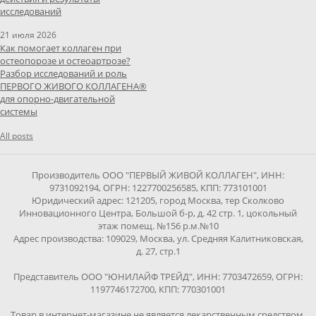
исследований
21 июля 2026
Как помогает коллаген при
остеопорозе и остеоартрозе?
Разбор исследований и роль
ПЕРВОГО ЖИВОГО КОЛЛАГЕНА®
для опорно-двигательной
системы
All posts
Производитель ООО "ПЕРВЫЙ ЖИВОЙ КОЛЛАГЕН", ИНН:
9731092194, ОГРН: 1227700256585, КПП: 773101001
Юридический адрес: 121205, город Москва, тер Сколково
Инновационного Центра, Большой б-р, д. 42 стр. 1, цокольный
этаж помещ. №156 р.м.№10
Адрес производства: 109029, Москва, ул. Средняя Калитниковская,
д. 27, стр.1
Представитель ООО "ЮНИЛАЙФ ТРЕЙД", ИНН: 7703472659, ОГРН:
1197746172700, КПП: 770301001
Товар в интернет-магазине не является лекарственным средством.