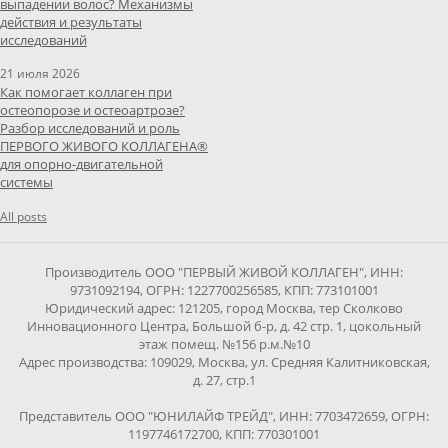
выпадении волос? Механизмы
действия и результаты
исследований
21 июля 2026
Как помогает коллаген при
остеопорозе и остеоартрозе?
Разбор исследований и роль
ПЕРВОГО ЖИВОГО КОЛЛАГЕНА®
для опорно-двигательной
системы
All posts
Производитель ООО "ПЕРВЫЙ ЖИВОЙ КОЛЛАГЕН", ИНН:
9731092194, ОГРН: 1227700256585, КПП: 773101001
Юридический адрес: 121205, город Москва, тер Сколково
Инновационного Центра, Большой б-р, д. 42 стр. 1, цокольный
этаж помещ. №156 р.м.№10
Адрес производства: 109029, Москва, ул. Средняя Калитниковская,
д. 27, стр.1
Представитель ООО "ЮНИЛАЙФ ТРЕЙД", ИНН: 7703472659, ОГРН:
1197746172700, КПП: 770301001