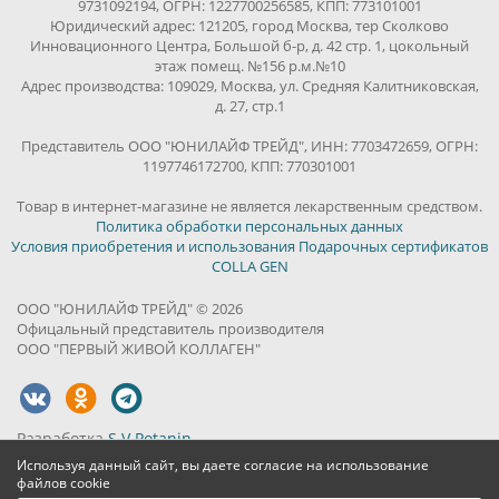
9731092194, ОГРН: 1227700256585, КПП: 773101001
Юридический адрес: 121205, город Москва, тер Сколково
Инновационного Центра, Большой б-р, д. 42 стр. 1, цокольный
этаж помещ. №156 р.м.№10
Адрес производства: 109029, Москва, ул. Средняя Калитниковская,
д. 27, стр.1
Представитель ООО "ЮНИЛАЙФ ТРЕЙД", ИНН: 7703472659, ОГРН:
1197746172700, КПП: 770301001
Товар в интернет-магазине не является лекарственным средством.
Политика обработки персональных данных
Условия приобретения и использования Подарочных сертификатов
COLLA GEN
ООО "ЮНИЛАЙФ ТРЕЙД" © 2026
Офицальный представитель производителя
ООО "ПЕРВЫЙ ЖИВОЙ КОЛЛАГЕН"
Разработка
S.V.Potanin
Используя данный сайт, вы даете согласие на использование
файлов cookie