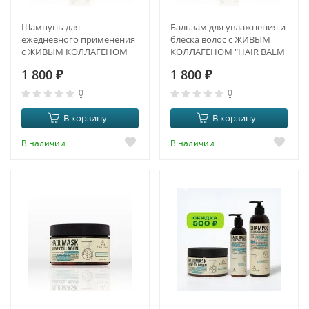
Шампунь для
Бальзам для увлажнения и
ежедневного применения
блеска волос с ЖИВЫМ
с ЖИВЫМ КОЛЛАГЕНОМ
КОЛЛАГЕНОМ "HAIR BALM
"SHAMPOO ALIVE
ALIVE COLLAGEN"
1 800
₽
1 800
₽
COLLAGEN"
0
0
В корзину
В корзину
В наличии
В наличии
-11%