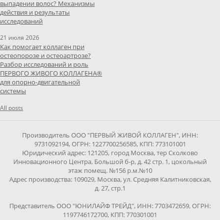
выпадении волос? Механизмы
действия и результаты
исследований
21 июля 2026
Как помогает коллаген при
остеопорозе и остеоартрозе?
Разбор исследований и роль
ПЕРВОГО ЖИВОГО КОЛЛАГЕНА®
для опорно-двигательной
системы
All posts
Производитель ООО "ПЕРВЫЙ ЖИВОЙ КОЛЛАГЕН", ИНН:
9731092194, ОГРН: 1227700256585, КПП: 773101001
Юридический адрес: 121205, город Москва, тер Сколково
Инновационного Центра, Большой б-р, д. 42 стр. 1, цокольный
этаж помещ. №156 р.м.№10
Адрес производства: 109029, Москва, ул. Средняя Калитниковская,
д. 27, стр.1
Представитель ООО "ЮНИЛАЙФ ТРЕЙД", ИНН: 7703472659, ОГРН:
1197746172700, КПП: 770301001