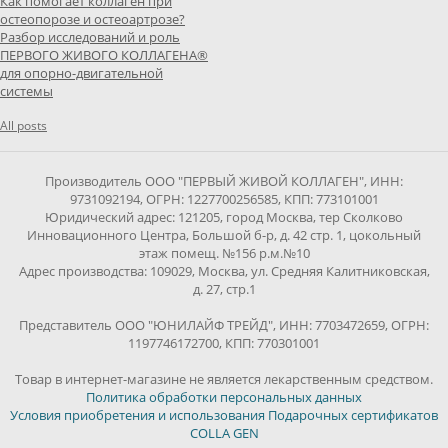
Как помогает коллаген при
остеопорозе и остеоартрозе?
Разбор исследований и роль
ПЕРВОГО ЖИВОГО КОЛЛАГЕНА®
для опорно-двигательной
системы
All posts
Производитель ООО "ПЕРВЫЙ ЖИВОЙ КОЛЛАГЕН", ИНН:
9731092194, ОГРН: 1227700256585, КПП: 773101001
Юридический адрес: 121205, город Москва, тер Сколково
Инновационного Центра, Большой б-р, д. 42 стр. 1, цокольный
этаж помещ. №156 р.м.№10
Адрес производства: 109029, Москва, ул. Средняя Калитниковская,
д. 27, стр.1
Представитель ООО "ЮНИЛАЙФ ТРЕЙД", ИНН: 7703472659, ОГРН:
1197746172700, КПП: 770301001
Товар в интернет-магазине не является лекарственным средством.
Политика обработки персональных данных
Условия приобретения и использования Подарочных сертификатов
COLLA GEN