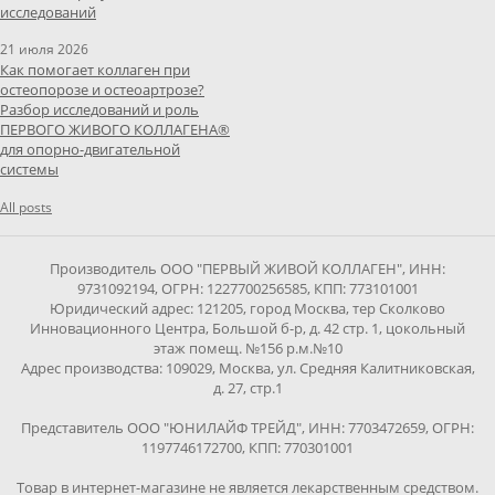
исследований
21 июля 2026
Как помогает коллаген при
остеопорозе и остеоартрозе?
Разбор исследований и роль
ПЕРВОГО ЖИВОГО КОЛЛАГЕНА®
для опорно-двигательной
системы
All posts
Производитель ООО "ПЕРВЫЙ ЖИВОЙ КОЛЛАГЕН", ИНН:
9731092194, ОГРН: 1227700256585, КПП: 773101001
Юридический адрес: 121205, город Москва, тер Сколково
Инновационного Центра, Большой б-р, д. 42 стр. 1, цокольный
этаж помещ. №156 р.м.№10
Адрес производства: 109029, Москва, ул. Средняя Калитниковская,
д. 27, стр.1
Представитель ООО "ЮНИЛАЙФ ТРЕЙД", ИНН: 7703472659, ОГРН:
1197746172700, КПП: 770301001
Товар в интернет-магазине не является лекарственным средством.