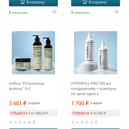
В корзину
В корзину
В наличии
В наличии
-36%
-50%
Набор "Роскошные
HYPERFILL PRO 250 мл
волосы" 3=2
кондиционер + шампунь
по цене одного
3 601
₽
1 700
₽
5 600
₽
3 400
₽
4 по 900.25
₽
4 по 425
₽
0
0