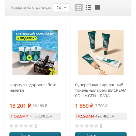
Товаров на странице:
24
-18%
-50%
Формула здоровья: Лето
Суперсбалансированный
налегке
тональный крем BB CREAM
COLLA GEN + БАЗА
13 201
₽
1 850
₽
16 180
₽
3 700
₽
4 по 3300.25
₽
4 по 462.5
₽
0
0