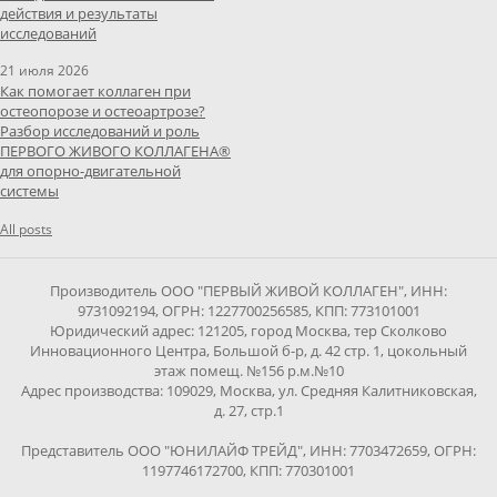
действия и результаты
исследований
21 июля 2026
Как помогает коллаген при
остеопорозе и остеоартрозе?
Разбор исследований и роль
ПЕРВОГО ЖИВОГО КОЛЛАГЕНА®
для опорно-двигательной
системы
All posts
Производитель ООО "ПЕРВЫЙ ЖИВОЙ КОЛЛАГЕН", ИНН:
9731092194, ОГРН: 1227700256585, КПП: 773101001
Юридический адрес: 121205, город Москва, тер Сколково
Инновационного Центра, Большой б-р, д. 42 стр. 1, цокольный
этаж помещ. №156 р.м.№10
Адрес производства: 109029, Москва, ул. Средняя Калитниковская,
д. 27, стр.1
Представитель ООО "ЮНИЛАЙФ ТРЕЙД", ИНН: 7703472659, ОГРН:
1197746172700, КПП: 770301001