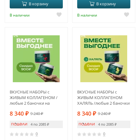
В корзину
В корзину
В наличии
В наличии
-10%
-10%
ВКУСНЫЕ НАБОРЫ с
ВКУСНЫЕ НАБОРЫ с
ЖИВЫМ КОЛЛАГЕНОМ /
ЖИВЫМ КОЛЛАГЕНОМ
любые 2 баночки на
ХАЛЯЛЬ /любые 2 баночки
выбор по Вашему
на выбор
8 340
₽
8 340
₽
9 240
₽
9 240
₽
желанию
4 по 2085
₽
4 по 2085
₽
0
0