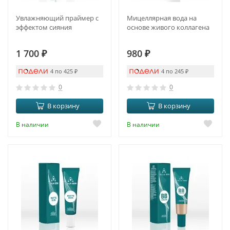
Увлажняющий праймер с
Мицеллярная вода на
эффектом сияния
основе живого коллагена
1 700
₽
980
₽
4 по 425
₽
4 по 245
₽
0
0
В корзину
В корзину
В наличии
В наличии