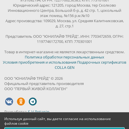
9731092194, ОГРН: 1227700256585, КПП: 773101001
Юридический адрес: 121205, город Москва, тер Сколково
Инновационного Центра, Большой б-р, д. 42 стр. 1, цокольный
этаж помещ. №156 р.м.№10
Адрес производства: 109029, Москва, ул. Средняя Калитниковская,
д. 27, стр.1
Представитель ООО "ЮНИЛАЙФ ТРЕЙД", ИНН: 7703472659, ОГРН:
1197746172700, КПП: 770301001
Товар в интернет-магазине не является лекарственным средством.
Политика обработки персональных данных
Условия приобретения и использования Подарочных сертификатов
COLLA GEN
ООО "ЮНИЛАЙФ ТРЕЙД" © 2026
Офицальный представитель производителя
ООО "ПЕРВЫЙ ЖИВОЙ КОЛЛАГЕН"
Разработка
S.V.Potanin
Используя данный сайт, вы даете согласие на использование
файлов cookie