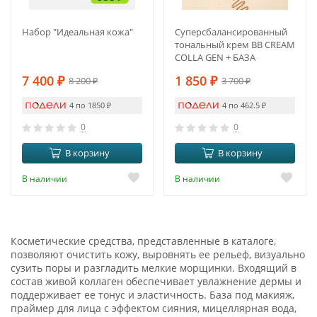
Набор "Идеальная кожа"
Суперсбалансированный
тональный крем BB CREAM
COLLA GEN + БАЗА
7 400
₽
1 850
₽
8 200
₽
3 700
₽
4 по 1850
₽
4 по 462.5
₽
0
0
В корзину
В корзину
В наличии
В наличии
Косметические средства, представленные в каталоге,
позволяют очистить кожу, выровнять ее рельеф, визуально
сузить поры и разгладить мелкие морщинки. Входящий в
состав живой коллаген обеспечивает увлажнение дермы и
поддерживает ее тонус и эластичность. База под макияж,
праймер для лица с эффектом сияния, мицеллярная вода,