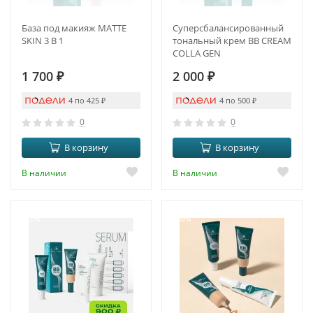
База под макияж MATTE
Суперсбалансированный
SKIN 3 В 1
тональный крем BB CREAM
COLLA GEN
1 700
₽
2 000
₽
4 по 425
₽
4 по 500
₽
0
0
В корзину
В корзину
В наличии
В наличии
-10%
-50%