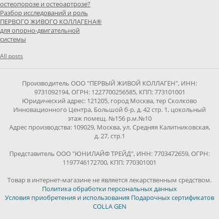
остеопорозе и остеоартрозе?
Разбор исследований и роль
ПЕРВОГО ЖИВОГО КОЛЛАГЕНА®
для опорно-двигательной
системы
All posts
Производитель ООО "ПЕРВЫЙ ЖИВОЙ КОЛЛАГЕН", ИНН:
9731092194, ОГРН: 1227700256585, КПП: 773101001
Юридический адрес: 121205, город Москва, тер Сколково
Инновационного Центра, Большой б-р, д. 42 стр. 1, цокольный
этаж помещ. №156 р.м.№10
Адрес производства: 109029, Москва, ул. Средняя Калитниковская,
д. 27, стр.1
Представитель ООО "ЮНИЛАЙФ ТРЕЙД", ИНН: 7703472659, ОГРН:
1197746172700, КПП: 770301001
Товар в интернет-магазине не является лекарственным средством.
Политика обработки персональных данных
Условия приобретения и использования Подарочных сертификатов
COLLA GEN