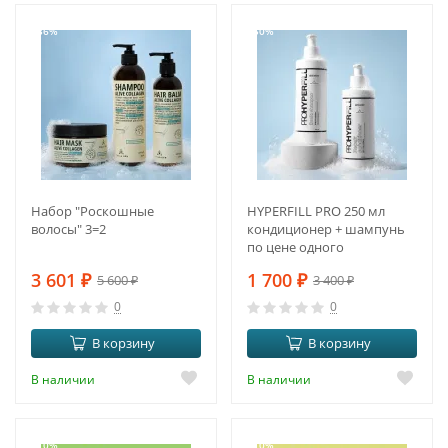
-36%
-50%
Набор "Роскошные
HYPERFILL PRO 250 мл
волосы" 3=2
кондиционер + шампунь
по цене одного
3 601
₽
1 700
₽
5 600
₽
3 400
₽
0
0
В корзину
В корзину
В наличии
В наличии
-10%
-10%