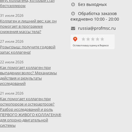
Вкус коллагена, который стал
Без выходных
бестселлером
Обработка заказов
31 июля 2026
ежедневно 10:00 - 20:00
Коллаген и лишний вес: как он
помогает в программе
russia@profmsc.ru
снижения массы тела?
27 июля 2026
Розыгрыш: получите годовой
запас коллагена!
22 июля 2026
Как помогает коллаген при
выпадении волос? Механизмы
действия и результаты
исследований
21 июля 2026
Как помогает коллаген при
остеопорозе и остеоартрозе?
Разбор исследований и роль
ПЕРВОГО ЖИВОГО КОЛЛАГЕНА®
для опорно-двигательной
системы