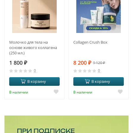
Молочко для тела на
Collagen Crush Box
основе живого коллагена
(250 мл.)
1 800
₽
8 200
₽
9 120
₽
0
0
В корзину
В корзину
В наличии
В наличии