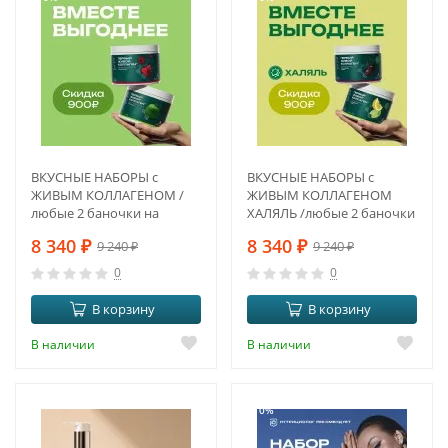
ВКУСНЫЕ НАБОРЫ с
ВКУСНЫЕ НАБОРЫ с
ЖИВЫМ КОЛЛАГЕНОМ /
ЖИВЫМ КОЛЛАГЕНОМ
любые 2 баночки на
ХАЛЯЛЬ /любые 2 баночки
выбор по Вашему
на выбор
8 340
₽
8 340
₽
9 240
₽
9 240
₽
желанию
0
0
В корзину
В корзину
В наличии
В наличии
-10%