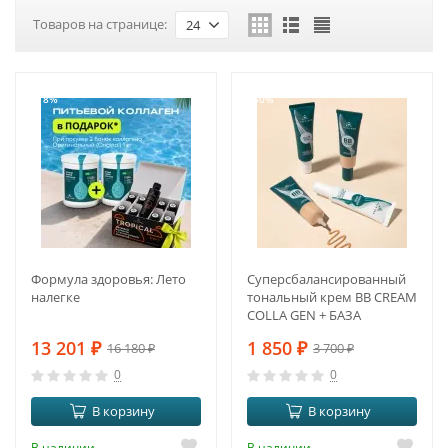
Товаров на странице:
24
-18%
-50%
Формула здоровья: Лето
Суперсбалансированный
налегке
тональный крем BB CREAM
COLLA GEN + БАЗА
13 201
₽
1 850
₽
16 180
₽
3 700
₽
0
0
В корзину
В корзину
В наличии
В наличии