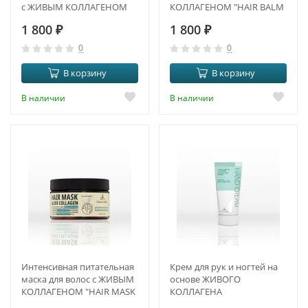
с ЖИВЫМ КОЛЛАГЕНОМ
КОЛЛАГЕНОМ "HAIR BALM
"SHAMPOO ALIVE
ALIVE COLLAGEN"
1 800
₽
1 800
₽
COLLAGEN"
0
0
В корзину
В корзину
В наличии
В наличии
Интенсивная питательная
Крем для рук и ногтей на
маска для волос с ЖИВЫМ
основе ЖИВОГО
КОЛЛАГЕНОМ "HAIR MASK
КОЛЛАГЕНА
ALIVE COLLAGEN"