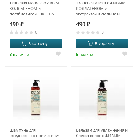
Тканевая маска с ЖИВЫМ
Тканевая маска с ЖИВЫМ
КОЛЛАГЕНОМ и
КОЛЛАГЕНОМ и
постбиотиком. ЭКСТРА-
экстрактами люпина и
ЛИФТИНГ И DETOX
люцерны.
490
₽
490
₽
ПРОТИВООТЁЧНЫЙ
ЭФФЕКТ И ANTI-AGE
0
0
В корзину
В корзину
В наличии
В наличии
Шампунь для
Бальзам для увлажнения и
ежедневного применения
блеска волос с ЖИВЫМ