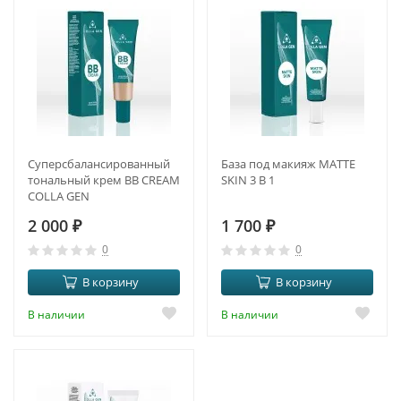
Суперсбалансированный
База под макияж MATTE
тональный крем BB CREAM
SKIN 3 В 1
COLLA GEN
2 000
₽
1 700
₽
0
0
В корзину
В корзину
В наличии
В наличии