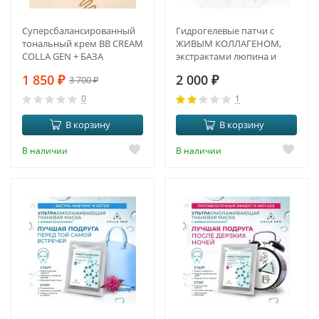
Суперсбалансированный
Гидрогелевые патчи с
тональный крем BB CREAM
ЖИВЫМ КОЛЛАГЕНОМ,
COLLA GEN + БАЗА
экстрактами люпина и
люцерны.
1 850
₽
2 000
₽
3 700
₽
ПРОТИВООТЁЧНЫЙ
ЭФФЕКТ И ANTI-AGE
0
1
В корзину
В корзину
В наличии
В наличии