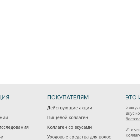
ЦИЯ
ПОКУПАТЕЛЯМ
ЭТО 
Действующие акции
5 авгус
Вкус к
ании
Пищевой коллаген
бестсе
исследования
Коллаген со вкусами
31 июл
Коллаг
ьи
Уходовые средства для волос