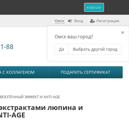
хорошо
Омск
Вход
Регистрация
✖
Омск ваш город?
Корзина (
0
)
41-88
Да
Выбрать другой город
₽
на сумму
0
А С КОЛЛАГЕНОМ
ПОДАРИТЬ СЕРТИФИКАТ
ИВООТЁЧНЫЙ ЭФФЕКТ И ANTI-AGE
экстрактами люпина и
TI-AGE