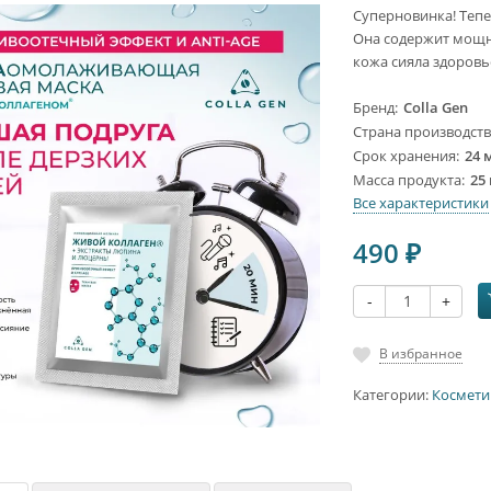
Суперновинка! Теп
Она содержит мощн
кожа сияла здоровь
Бренд
Colla Gen
Страна производст
Срок хранения
24 
Масса продукта
25 
Все характеристики
490
₽
-
+
В избранное
Категории:
Космети