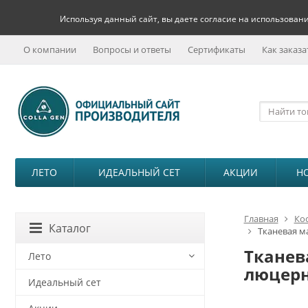
Используя данный сайт, вы даете согласие на использовани
О компании
Вопросы и ответы
Сертификаты
Как заказа
ЛЕТО
ИДЕАЛЬНЫЙ СЕТ
АКЦИИ
Н
Главная
Ко
Каталог
Тканевая 
Тканев
Лето
люцерн
Идеальный сет