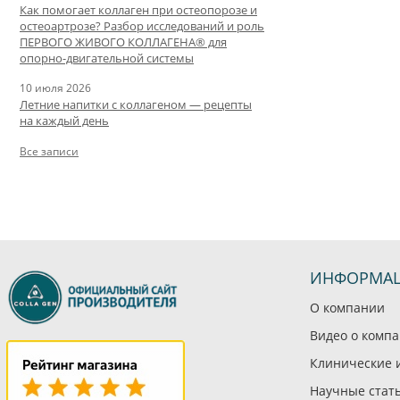
Как помогает коллаген при остеопорозе и
остеоартрозе? Разбор исследований и роль
ПЕРВОГО ЖИВОГО КОЛЛАГЕНА® для
опорно-двигательной системы
10 июля 2026
Летние напитки с коллагеном — рецепты
на каждый день
Все записи
ИНФОРМА
О компании
Видео о комп
Клинические 
Научные стат