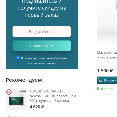
Подпишитесь и
получите скидку на
первый заказ
Подписаться
Маска для л
живого кол
Я согласен с политикой обработки
персональных данных
1 500
₽
Рекомендуем
В корзи
В наличии
ЖИВОЙ КОЛЛАГЕН со
вкусом ВИШНЯ, с эластином,
500 г, курс на 1,5 месяца
4 620
₽