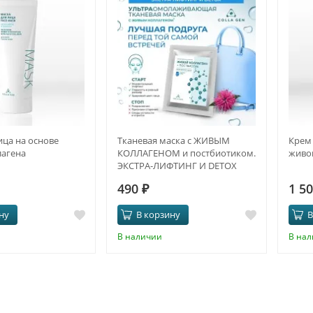
ица на основе
Тканевая маска с ЖИВЫМ
Крем 
лагена
КОЛЛАГЕНОМ и постбиотиком.
живо
ЭКСТРА-ЛИФТИНГ И DETOX
490
₽
1 5
ну
В корзину
В
В наличии
В на