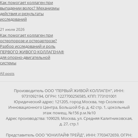
Как помогает коллаген при
выпадении волос? Механизмы
действия и результаты
исследований
21 июля 2026
Как помогает коллаген при
остеопорозе и остеоартрозе?
Разбор исследований и роль
ПЕРВОГО ЖИВОГО КОЛЛАГЕНА®
для опорно-двигательной
системы
All posts
Производитель ООО "ПЕРВЫЙ ЖИВОЙ КОЛЛАГЕН", ИНН:
9731092194, ОГРН: 1227700256585, КПП: 773101001
Юридический адрес: 121205, город Москва, тер Сколково
Инновационного Центра, Большой б-р, д. 42 стр. 1, цокольный
этаж помещ. №156 р.м.№10
Адрес производства: 109029, Москва, ул. Средняя Калитниковская,
д. 27, стр.1
Представитель ООО "ЮНИЛАЙФ ТРЕЙД", ИНН: 7703472659, ОГРН: