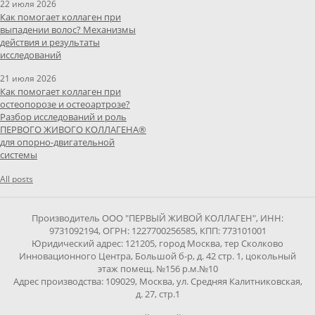
22 июля 2026
Как помогает коллаген при
выпадении волос? Механизмы
действия и результаты
исследований
21 июля 2026
Как помогает коллаген при
остеопорозе и остеоартрозе?
Разбор исследований и роль
ПЕРВОГО ЖИВОГО КОЛЛАГЕНА®
для опорно-двигательной
системы
All posts
Производитель ООО "ПЕРВЫЙ ЖИВОЙ КОЛЛАГЕН", ИНН:
9731092194, ОГРН: 1227700256585, КПП: 773101001
Юридический адрес: 121205, город Москва, тер Сколково
Инновационного Центра, Большой б-р, д. 42 стр. 1, цокольный
этаж помещ. №156 р.м.№10
Адрес производства: 109029, Москва, ул. Средняя Калитниковская,
д. 27, стр.1