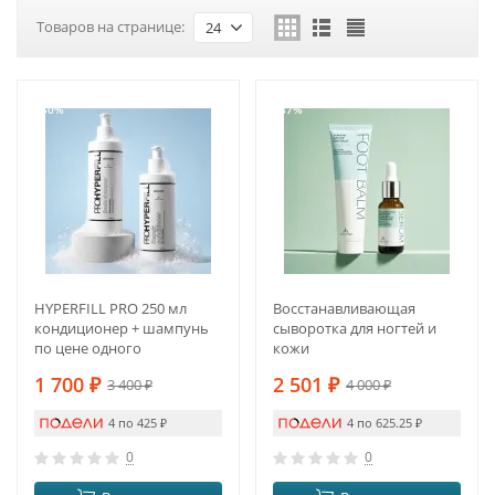
Товаров на странице:
24
-50%
-37%
HYPERFILL PRO 250 мл
Восстанавливающая
кондиционер + шампунь
сыворотка для ногтей и
по цене одного
кожи
1 700
₽
2 501
₽
3 400
₽
4 000
₽
4 по 425
₽
4 по 625.25
₽
0
0