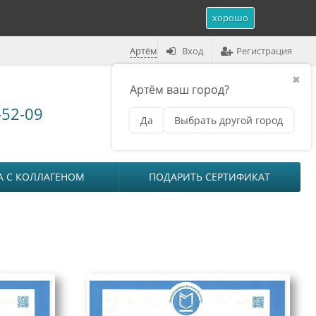
хорошо
Артём
Вход
Регистрация
✖
Артём ваш город?
Корзина (
0
)
-52-09
Да
Выбрать другой город
₽
на сумму
0
А С КОЛЛАГЕНОМ
ПОДАРИТЬ СЕРТИФИКАТ