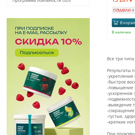
Программа лояльности UDS
4
В корзи
В наличии
Все три тип
Результаты 
-укрепление 
-быстрое во
-повышение 
-ускоренное
-подвижность
-выведение 
-сокращение
-густые, здо
-крепкие ног
При производ