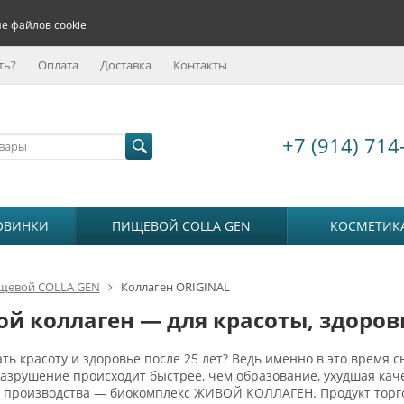
е файлов cookie
ть?
Оплата
Доставка
Контакты
+7 (914) 714
ОВИНКИ
ПИЩЕВОЙ COLLA GEN
КОСМЕТИК
щевой COLLA GEN
Коллаген ORIGINAL
й коллаген — для красоты, здоров
ть красоту и здоровье после 25 лет? Ведь именно в это время с
разрушение происходит быстрее, чем образование, ухудшая к
о производства — биокомплекс ЖИВОЙ КОЛЛАГЕН. Продукт тор