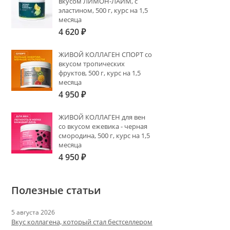
вкусом ЛИМОН-ЛАЙМ, с
эластином, 500 г, курс на 1,5
месяца
4 620
₽
ЖИВОЙ КОЛЛАГЕН СПОРТ со
вкусом тропических
фруктов, 500 г, курс на 1,5
месяца
4 950
₽
ЖИВОЙ КОЛЛАГЕН для вен
со вкусом ежевика - черная
смородина, 500 г, курс на 1,5
месяца
4 950
₽
Полезные статьи
5 августа 2026
Вкус коллагена, который стал бестселлером