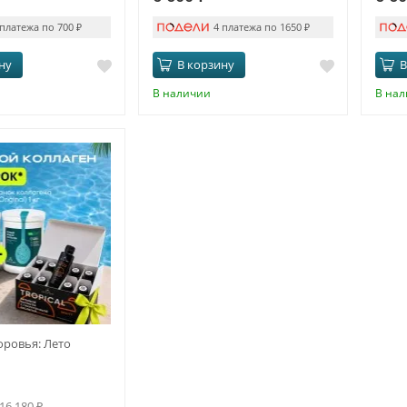
 платежа по 700
₽
4 платежа по 1650
₽
ну
В корзину
В
В наличии
В на
ровья: Лето
16 180
₽