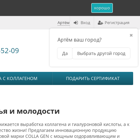
хорошо
Артём
Вход
Регистрация
✖
Артём ваш город?
Корзина (
0
)
-52-09
Да
Выбрать другой город
₽
на сумму
0
А С КОЛЛАГЕНОМ
ПОДАРИТЬ СЕРТИФИКАТ
ья и молодости
нижается выработка коллагена и гиалуроновой кислоты, а к
ачество жизни! Предлагаем инновационную продукцию
говой марки COLLA GEN с мощным оздоравливающим и