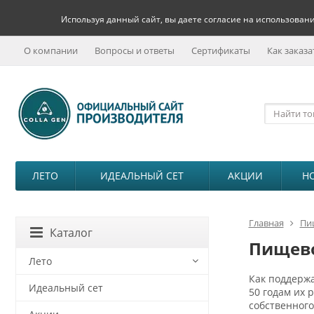
Используя данный сайт, вы даете согласие на использовани
О компании
Вопросы и ответы
Сертификаты
Как заказа
ЛЕТО
ИДЕАЛЬНЫЙ СЕТ
АКЦИИ
Н
Главная
Пи
Каталог
Пищево
Лето
Как поддержа
Идеальный сет
50 годам их 
собственног