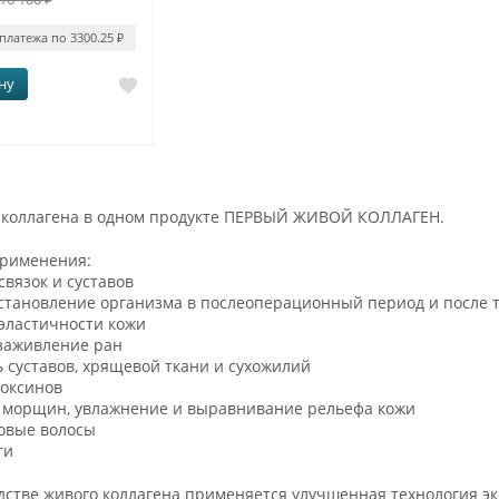
 платежа по 3300.25
₽
ну
а коллагена в одном продукте ПЕРВЫЙ ЖИВОЙ КОЛЛАГЕН.
применения:
связок и суставов
сстановление организма в послеоперационный период и после 
эластичности кожи
 заживление ран
 суставов, хрящевой ткани и сухожилий
токсинов
 морщин, увлажнение и выравнивание рельефа кожи
ровые волосы
ти
стве живого коллагена применяется улучшенная технология эк