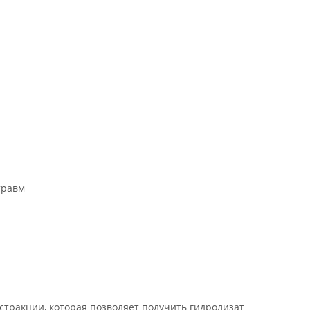
травм
стракции, которая позволяет получить гидролизат