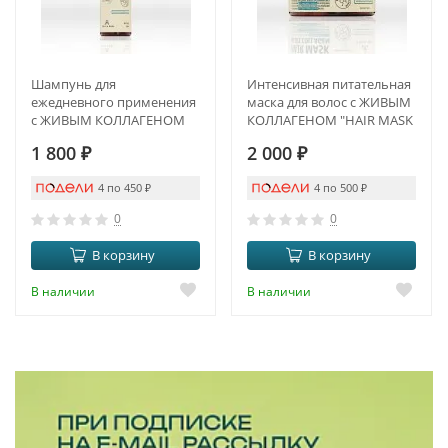
Шампунь для
Интенсивная питательная
ежедневного применения
маска для волос с ЖИВЫМ
с ЖИВЫМ КОЛЛАГЕНОМ
КОЛЛАГЕНОМ "HAIR MASK
"SHAMPOO ALIVE
ALIVE COLLAGEN"
1 800
₽
2 000
₽
COLLAGEN"
4 по 450
₽
4 по 500
₽
0
0
В корзину
В корзину
В наличии
В наличии