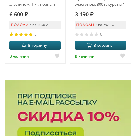
эластином, 1 кг, полный
эластином, 300 г, курс на 1
курс на 3 месяца
месяц
6 600
₽
3 190
₽
4 по 1650
₽
4 по 797.5
₽
7
0
В корзину
В корзину
В наличии
В наличии