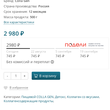
Бренд
Colla Gen
Страна производства
Россия
Срок хранения
12 месяцев
Масса продукта
500 г
Все характеристики
2 980
₽
2980 ₽
Сегодня
22 августа
5 сентября
19 сентября
745 ₽
745 ₽
745 ₽
745 ₽
Без комиссий и переплат
-
+
В корзину
В избранное
Категории:
Пищевой COLLA GEN
,
Детокс
,
Коллаген со вкусами
,
Коллагенсодержащие продукты
,