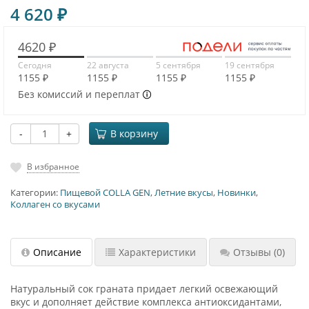
4 620
₽
4620 ₽
Сегодня
22 августа
5 сентября
19 сентября
1155 ₽
1155 ₽
1155 ₽
1155 ₽
Без комиссий и переплат
-
+
В корзину
В избранное
Категории:
Пищевой COLLA GEN
,
Летние вкусы
,
Новинки
,
Коллаген со вкусами
Описание
Характеристики
Отзывы
(0)
Натуральный сок граната придает легкий освежающий
вкус и дополняет действие комплекса антиоксидантами,