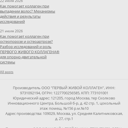
22 июля 2026
Как помогает коллаген при
выпадении волос? Механизмы
действия и результаты
исследований
21 июля 2026
Как помогает коллаген при
остеопорозе и остеоартрозе?
Разбор исследований и роль
ПЕРВОГО ЖИВОГО КОЛЛАГЕНА®
для опорно-двигательной
системы
All posts
Производитель ООО "ПЕРВЫЙ ЖИВОЙ КОЛЛАГЕН", ИНН:
9731092194, ОГРН: 1227700256585, КПП: 773101001
Юридический адрес: 121205, город Москва, тер Сколково
Инновационного Центра, Большой б-р, д. 42 стр. 1, цокольный
этаж помещ. №156 р.м.№10
Адрес производства: 109029, Москва, ул. Средняя Калитниковская,
д. 27, стр.1