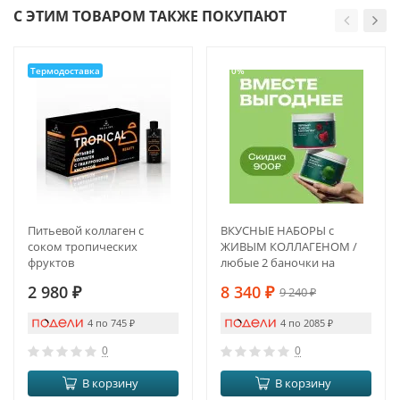
С ЭТИМ ТОВАРОМ ТАКЖЕ ПОКУПАЮТ
Термодоставка
-10%
Питьевой коллаген с
ВКУСНЫЕ НАБОРЫ с
соком тропических
ЖИВЫМ КОЛЛАГЕНОМ /
фруктов
любые 2 баночки на
выбор по Вашему
2 980
₽
8 340
₽
9 240
₽
желанию
4 по 745
₽
4 по 2085
₽
0
0
В корзину
В корзину