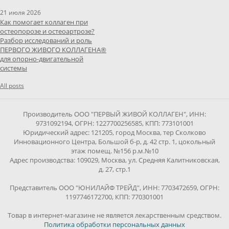
21 июля 2026
Как помогает коллаген при
остеопорозе и остеоартрозе?
Разбор исследований и роль
ПЕРВОГО ЖИВОГО КОЛЛАГЕНА®
для опорно-двигательной
системы
All posts
Производитель ООО "ПЕРВЫЙ ЖИВОЙ КОЛЛАГЕН", ИНН:
9731092194, ОГРН: 1227700256585, КПП: 773101001
Юридический адрес: 121205, город Москва, тер Сколково
Инновационного Центра, Большой б-р, д. 42 стр. 1, цокольный
этаж помещ. №156 р.м.№10
Адрес производства: 109029, Москва, ул. Средняя Калитниковская,
д. 27, стр.1
Представитель ООО "ЮНИЛАЙФ ТРЕЙД", ИНН: 7703472659, ОГРН:
1197746172700, КПП: 770301001
Товар в интернет-магазине не является лекарственным средством.
Политика обработки персональных данных