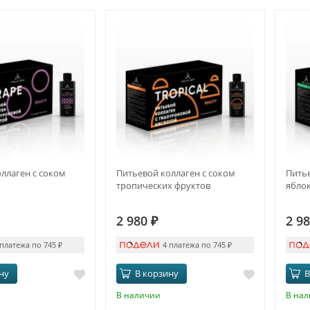
ллаген с соком
Питьевой коллаген с соком
Питье
тропических фруктов
ябло
2 980
₽
2 9
 платежа по 745
₽
4 платежа по 745
₽
ну
В корзину
В
В наличии
В на