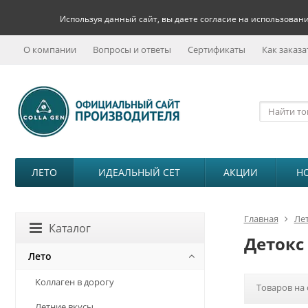
Используя данный сайт, вы даете согласие на использовани
О компании
Вопросы и ответы
Сертификаты
Как заказа
ЛЕТО
ИДЕАЛЬНЫЙ СЕТ
АКЦИИ
Н
Главная
Ле
Каталог
Детокс
Лето
Коллаген в дорогу
Товаров на 
Летние вкусы