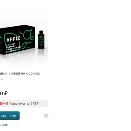
вой коллаген с соком
ка
80
₽
4 платежа по 745
₽
 корзину
личии