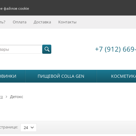
е файлов cookie
ть?
Оплата
Доставка
Контакты
+7 (912) 669
ОВИНКИ
ПИЩЕВОЙ COLLA GEN
КОСМЕТИК
то
Детокс
странице:
24