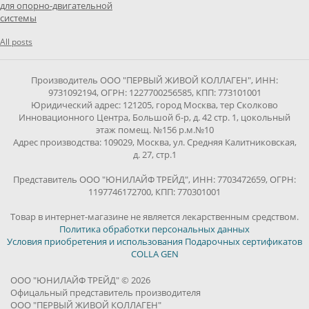
для опорно-двигательной
системы
All posts
Производитель ООО "ПЕРВЫЙ ЖИВОЙ КОЛЛАГЕН", ИНН:
9731092194, ОГРН: 1227700256585, КПП: 773101001
Юридический адрес: 121205, город Москва, тер Сколково
Инновационного Центра, Большой б-р, д. 42 стр. 1, цокольный
этаж помещ. №156 р.м.№10
Адрес производства: 109029, Москва, ул. Средняя Калитниковская,
д. 27, стр.1
Представитель ООО "ЮНИЛАЙФ ТРЕЙД", ИНН: 7703472659, ОГРН:
1197746172700, КПП: 770301001
Товар в интернет-магазине не является лекарственным средством.
Политика обработки персональных данных
Условия приобретения и использования Подарочных сертификатов
COLLA GEN
ООО "ЮНИЛАЙФ ТРЕЙД" © 2026
Офицальный представитель производителя
ООО "ПЕРВЫЙ ЖИВОЙ КОЛЛАГЕН"