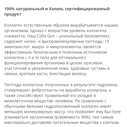
1
00% натуральный и Халяль сертифицированный
продукт
Коллаген естественным образом вырабатывается нашим
организмом, однако с возрастом уровень коллагена
снижается. Наш Colla Gen – уникальный биокомплекс,
содержит низко- и высокомолекулярные пептиды, 19
аминокислот, макро- и микроэлементы, является
эффективным, безопасным и полезным источником
коллагена I, II и III типа для оптимального
функционирования организма в целом: красивая,
эластичная и увлажненная кожа, здоровые суставы и
связки, крепкие кости, блестящие волосы.
Пептиды коллагена, полученные в результате гидролиза,
стимулируют фибропласты на выработку коллагена, а
также способствуют правильной его укладке в
межклеточном веществе человека. По сравнению с
обычными белками гидролизованный коллаген имеет
меньшую молекулярную массу, что позволяет ему быстрее
усваиваться организмом (усвояемость 98%), тем самым
максимально доставляя питательные вещества к клеткам.