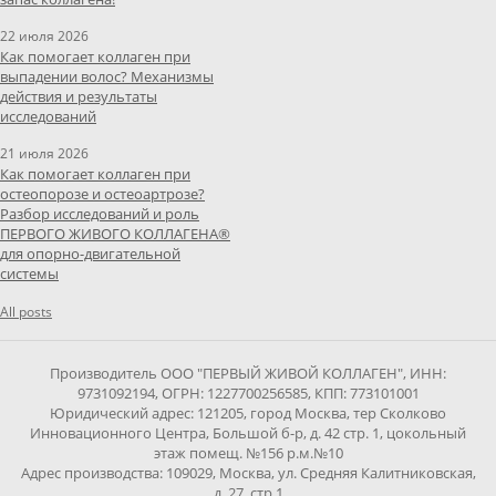
22 июля 2026
Как помогает коллаген при
выпадении волос? Механизмы
действия и результаты
исследований
21 июля 2026
Как помогает коллаген при
остеопорозе и остеоартрозе?
Разбор исследований и роль
ПЕРВОГО ЖИВОГО КОЛЛАГЕНА®
для опорно-двигательной
системы
All posts
Производитель ООО "ПЕРВЫЙ ЖИВОЙ КОЛЛАГЕН", ИНН:
9731092194, ОГРН: 1227700256585, КПП: 773101001
Юридический адрес: 121205, город Москва, тер Сколково
Инновационного Центра, Большой б-р, д. 42 стр. 1, цокольный
этаж помещ. №156 р.м.№10
Адрес производства: 109029, Москва, ул. Средняя Калитниковская,
д. 27, стр.1