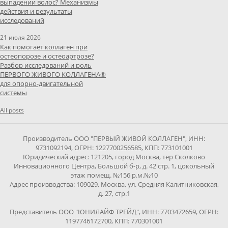
выпадении волос? Механизмы
действия и результаты
исследований
21 июля 2026
Как помогает коллаген при
остеопорозе и остеоартрозе?
Разбор исследований и роль
ПЕРВОГО ЖИВОГО КОЛЛАГЕНА®
для опорно-двигательной
системы
All posts
Производитель ООО "ПЕРВЫЙ ЖИВОЙ КОЛЛАГЕН", ИНН:
9731092194, ОГРН: 1227700256585, КПП: 773101001
Юридический адрес: 121205, город Москва, тер Сколково
Инновационного Центра, Большой б-р, д. 42 стр. 1, цокольный
этаж помещ. №156 р.м.№10
Адрес производства: 109029, Москва, ул. Средняя Калитниковская,
д. 27, стр.1
Представитель ООО "ЮНИЛАЙФ ТРЕЙД", ИНН: 7703472659, ОГРН:
1197746172700, КПП: 770301001