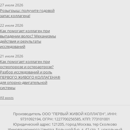
27 июля 2026
Розыгрыш: получите годовой
запас коллагена!
22 июля 2026
Как помогает коллаген при
выпадении волос? Механизмы
действия и результаты
исследований
21 июля 2026
Как помогает коллаген при
остеопорозе и остеоартрозе?
Разбор исследований и роль
ПЕРВОГО ЖИВОГО КОЛЛАГЕНА®
для опорно-двигательной
системы
All posts
Производитель ООО "ПЕРВЫЙ ЖИВОЙ КОЛЛАГЕН", ИНН:
9731092194, ОГРН: 1227700256585, КПП: 773101001
Юридический адрес: 121205, город Москва, тер Сколково
Инновационного Центра, Большой б-р, д. 42 стр. 1, цокольный