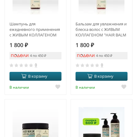
Шампунь для
Бальзам для увлажнения и
ежедневного применения
блеска волос с ЖИВЫМ
с ЖИВЫМ КОЛЛАГЕНОМ
КОЛЛАГЕНОМ "HAIR BALM
"SHAMPOO ALIVE
ALIVE COLLAGEN"
1 800
₽
1 800
₽
COLLAGEN"
4 по 450
₽
4 по 450
₽
0
0
В корзину
В корзину
В наличии
В наличии
-11%