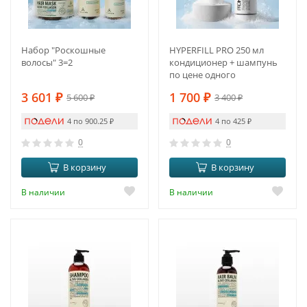
Набор "Роскошные
HYPERFILL PRO 250 мл
волосы" 3=2
кондиционер + шампунь
по цене одного
3 601
₽
1 700
₽
5 600
₽
3 400
₽
4 по 900.25
₽
4 по 425
₽
0
0
В корзину
В корзину
В наличии
В наличии