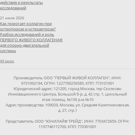
действия и результаты
исследований
21 июля 2026
Как помогает коллаген при
остеопорозе и остеоартрозе?
Разбор исследований и роль
ПЕРВОГО ЖИВОГО КОЛЛАГЕНА®
для опорно-двигательной
системы
All posts
Производитель ООО "ПЕРВЫЙ ЖИВОЙ КОЛЛАГЕН", ИНН:
9731092194, ОГРН: 1227700256585, КПП: 773101001
Юридический адрес: 121205, город Москва, тер Сколково
Инновационного Центра, Большой б-р, д. 42 стр. 1, цокольный
этаж помещ. №156 р.м.№10
Адрес производства: 109029, Москва, ул. Средняя Калитниковская,
д. 27, стр.1
Представитель ООО "ЮНИЛАЙФ ТРЕЙД", ИНН: 7703472659, ОГРН:
1197746172700, КПП: 770301001