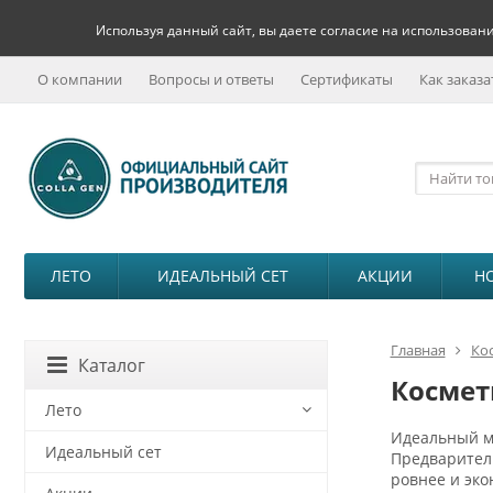
Используя данный сайт, вы даете согласие на использовани
О компании
Вопросы и ответы
Сертификаты
Как заказа
ЛЕТО
ИДЕАЛЬНЫЙ СЕТ
АКЦИИ
Н
Главная
Ко
Каталог
Космет
Лето
Идеальный ма
Идеальный сет
Предваритель
ровнее и эко