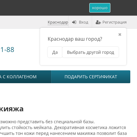
хорошо
Краснодар
Вход
Регистрация
✖
Краснодар ваш город?
Корзина (
0
)
41-88
Да
Выбрать другой город
₽
на сумму
0
А С КОЛЛАГЕНОМ
ПОДАРИТЬ СЕРТИФИКАТ
акияжа
озможно представить без специальной базы.
лить стойкость мейкапа. Декоративная косметика ложится
учшить тон кожи перед нанесением макияжа позволит база