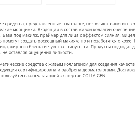
е средства, представленные в каталоге, позволяют очистить ко
елкие морщинки. Входящий в состав живой коллаген обеспечив
. База под макияж, праймер для лица с эффектом сияния, мицел
о помогут создать роскошный макияж, но и позаботятся о коже
ца, жирного блеска и чувства стянутости. Продукты подходят д
 не оставляя ощущения липкости.
метические средства с живым коллагеном для создания качеств
родукция сертифицирована и одобрена дерматологами. Доставка
спользуйтесь консультацией экспертов COLLA GEN.