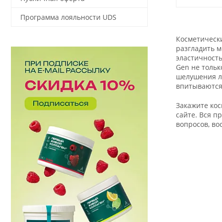
Программа лояльности UDS
Косметически
разгладить м
эластичность
Gen не тольк
шелушения ли
впитываются,
Закажите кос
сайте. Вся п
вопросов, во