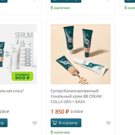
В наличии
В на
-50%
альная кожа"
Суперсбалансированный
тональный крем BB CREAM
COLLA GEN + БАЗА
1 850
₽
 200
₽
3 700
₽
ну
В корзину
В наличии