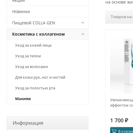
Акции
на основе жи
Новинки
Товаров на 
Пищевой COLLA GEN
Косметика с коллагеном
Уход за кожей лица
Уход за телом
Уход за волосами
Для кожи рук, ног и ногтей
Уход за полостью рта
Макияж
Увлажняющи
эффектом с
1 700
₽
Информация
В корзи