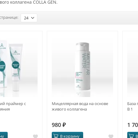
вого коллагена COLLA GEN.
странице:
24
й праймер с
Мицеллярная вода на основе
База 
ияния
живого коллагена
В 1
980
₽
1 7
ну
В корзину
В