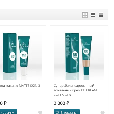
под макияж MATTE SKIN 3
Суперсбалансированный
тональный крем BB CREAM
COLLA GEN
00
₽
2 000
₽
 корзину
В корзину