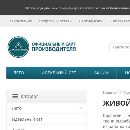
Используя данный сайт, вы даете согласие на использовани
О компании
Вопросы и ответы
Сертификаты
Как заказа
ЛЕТО
ИДЕАЛЬНЫЙ СЕТ
АКЦИИ
Н
Главная
Ко
Каталог
ЖИВОЙ 
Лето
Коллаген — э
Идеальный сет
ткани выраба
выработка ко