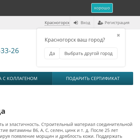
хорошо
Красногорск
Вход
Регистрация
✖
Красногорск ваш город?
Корзина (
0
)
-33-26
Да
Выбрать другой город
₽
на сумму
0
А С КОЛЛАГЕНОМ
ПОДАРИТЬ СЕРТИФИКАТ
ца
сть и эластичность. Строительный материал соединительной
 витамины B6, A, C, селен, цинк и т. д. После 25 лет
оцируя появление морщин и дряблость кожи. Поддержать