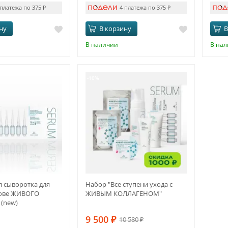
 платежа по 375
₽
4 платежа по 375
₽
ну
В корзину
В
В наличии
В на
-10%
 сыворотка для
Набор "Все ступени ухода с
нове ЖИВОГО
ЖИВЫМ КОЛЛАГЕНОМ"
(new)
9 500
₽
10 580
₽