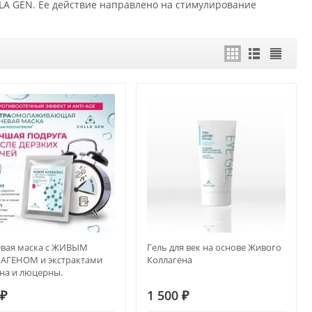
LLA GEN. Ее действие направлено на стимулирование
евая маска с ЖИВЫМ
Гель для век на основе Живого
АГЕНОМ и экстрактами
Коллагена
на и люцерны.
ИВООТЁЧНЫЙ ЭФФЕКТ И
0
₽
1 500
₽
-AGE