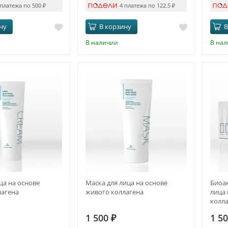
 платежа по 500
₽
4 платежа по 122.5
₽
ну
В корзину
В
В наличии
В на
ца на основе
Маска для лица на основе
Биоа
лагена
живого коллагена
лица
колл
1 500
₽
1 5