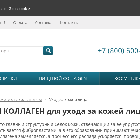
е файлов cookie
ть?
Оплата
Доставка
Контакты
+7 (800) 600
ОВИНКИ
ПИЩЕВОЙ COLLA GEN
КОСМЕТИК
сметика с коллагеном
Уход за кожей лица
КОЛЛАГЕН для ухода за кожей ли
то главный структурный белок кожи, отвечающий за ее упруго
тывается фибропластами, а в его образовании принимают участие
ллагена замедляется, а процесс его распада ускоряется, пров