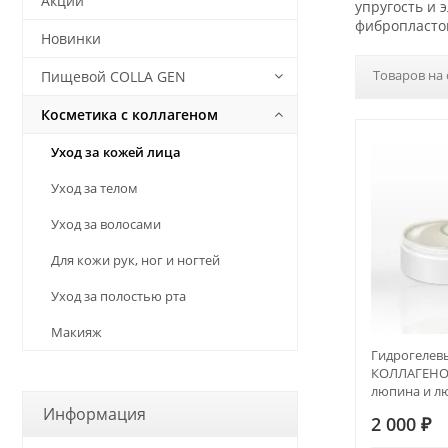
Акции
упругость и 
фибропластов
Новинки
Товаров на 
Пищевой COLLA GEN
Косметика с коллагеном
Уход за кожей лица
Уход за телом
Уход за волосами
Для кожи рук, ног и ногтей
Уход за полостью рта
Макияж
Гидрогелев
КОЛЛАГЕНОМ
люпина и л
ПРОТИВООТ
Информация
2 000
₽
ANTI-AGE