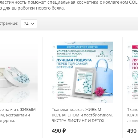
эластичность поможет специальная косметика с коллагеном CO
 для выработки нового белка.
странице:
24
ые патчи с ЖИВЫМ
Тканевая маска с ЖИВЫМ
Ткан
, экстрактами
КОЛЛАГЕНОМ и постбиотиком.
КОЛЛ
юцерны.
ЭКСТРА-ЛИФТИНГ И DETOX
люпи
ЁЧНЫЙ ЭФФЕКТ И
ПРОТ
490
₽
49
ANTI