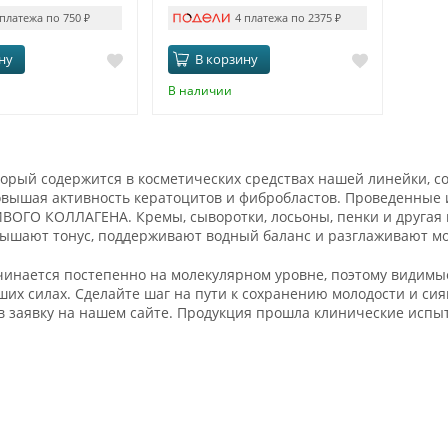
 платежа по 750
₽
4 платежа по 2375
₽
ну
В корзину
В наличии
торый содержится в косметических средствах нашей линейки, с
овышая активность кератоцитов и фибробластов. Проведенные 
ВОГО КОЛЛАГЕНА. Кремы, сыворотки, лосьоны, пенки и другая к
овышают тонус, поддерживают водный баланс и разглаживают м
инается постепенно на молекулярном уровне, поэтому видимые
ших силах. Сделайте шаг на пути к сохранению молодости и си
 заявку на нашем сайте. Продукция прошла клинические испыт