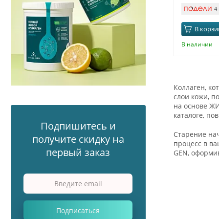
4
В корзи
В наличии
Коллаген, ко
слои кожи, п
на основе ЖИ
каталоге, п
Подпишитесь и
Старение нач
получите скидку на
процесс в ва
первый заказ
GEN, оформив
Подписаться