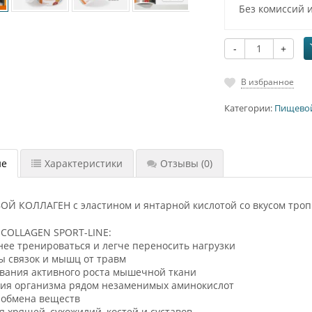
Без комиссий 
-
+
В избранное
Категории:
Пищево
ие
Характеристики
Отзывы
(0)
Й КОЛЛАГЕН с эластином и янтарной кислотой со вкусом троп
 COLLAGEN SPORT-LINE:
нее тренироваться и легче переносить нагрузки
ы связок и мышц от травм
ования активного роста мышечной ткани
ния организма рядом незаменимых аминокислот
 обмена веществ
я хрящей, сухожилий, костей и суставов