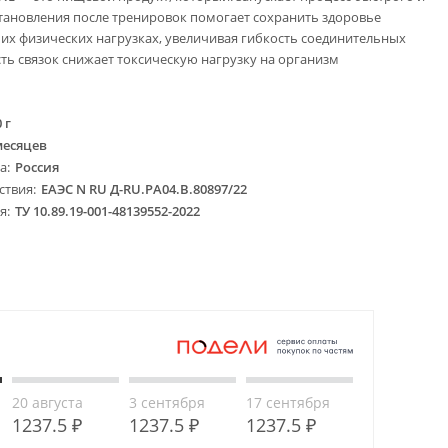
тановления после тренировок помогает сохранить здоровье
их физических нагрузках, увеличивая гибкость соединительных
сть связок снижает токсическую нагрузку на организм
 г
месяцев
ва
Россия
ствия
ЕАЭС N RU Д-RU.PA04.B.80897/22
ия
ТУ 10.89.19-001-48139552-2022
20 августа
3 сентября
17 сентября
1237.5 ₽
1237.5 ₽
1237.5 ₽