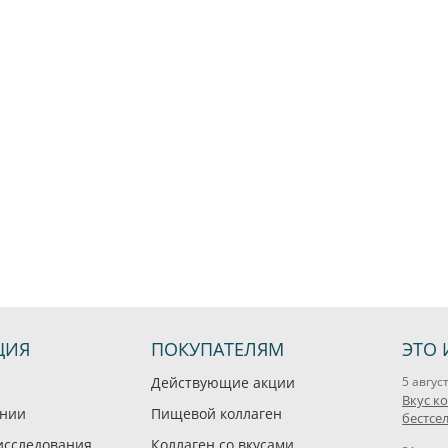
ЦИЯ
ПОКУПАТЕЛЯМ
ЭТО 
Действующие акции
5 авгус
Вкус к
ании
Пищевой коллаген
бестсе
исследования
Коллаген со вкусами