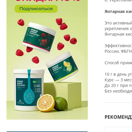
Янтарная
ки
Это активный
укрепления 
Янтарная кис
Эффективнос
России, ФБГН
Способ прим
10 г в день у
Курс — 3 мес
До 20 г при 
Без необходи
РЕКОМЕНД