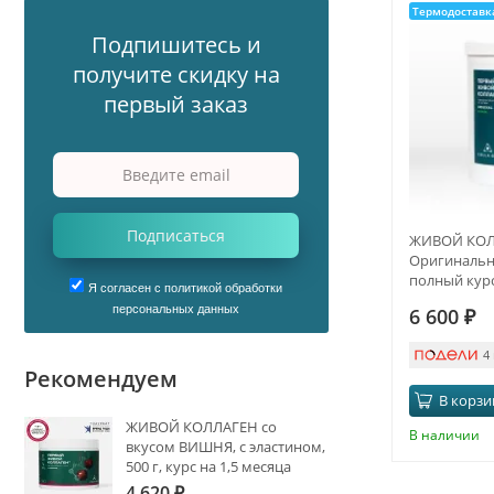
Термодоставк
Подпишитесь и
получите скидку на
первый заказ
Подписаться
ЖИВОЙ КОЛ
Оригинальны
полный курс
Я согласен с политикой обработки
персональных данных
6 600
₽
4
Рекомендуем
В корзи
ЖИВОЙ КОЛЛАГЕН со
В наличии
вкусом ВИШНЯ, с эластином,
500 г, курс на 1,5 месяца
4 620
₽