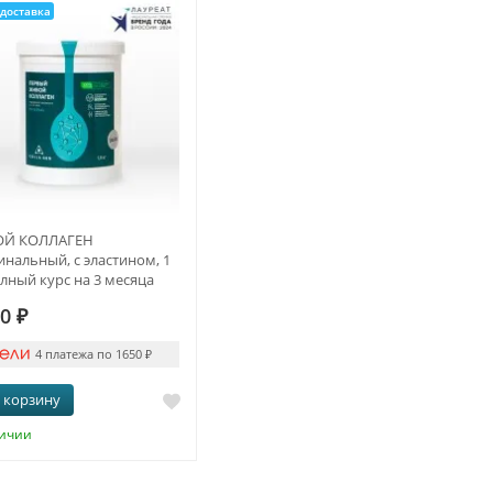
доставка
Й КОЛЛАГЕН
нальный, с эластином, 1
олный курс на 3 месяца
00
₽
4 платежа по 1650
₽
 корзину
личии