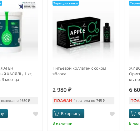
а
Термодоставка
Термо
ЛАГЕН
Питьевой коллаген с соком
ЖИВО
й ХАЛЯЛЬ, 1 кг,
яблока
Ориги
 3 месяца
кг, п
2 980
₽
6 6
 платежа по 1650
₽
4 платежа по 745
₽
ну
В корзину
В
В наличии
В на