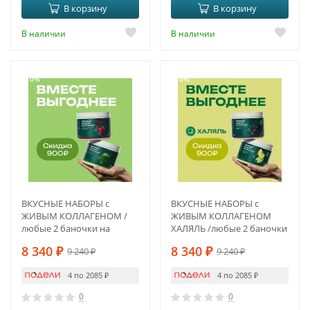
В корзину
В корзину
В наличии
В наличии
-10%
-10%
ВКУСНЫЕ НАБОРЫ с
ВКУСНЫЕ НАБОРЫ с
ЖИВЫМ КОЛЛАГЕНОМ /
ЖИВЫМ КОЛЛАГЕНОМ
любые 2 баночки на
ХАЛЯЛЬ /любые 2 баночки
выбор по Вашему
на выбор
8 340
₽
8 340
₽
9 240
₽
9 240
₽
желанию
4 по 2085
₽
4 по 2085
₽
0
0