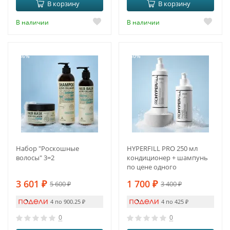
В корзину
В корзину
В наличии
В наличии
-36%
-50%
Набор "Роскошные
HYPERFILL PRO 250 мл
волосы" 3=2
кондиционер + шампунь
по цене одного
3 601
₽
1 700
₽
5 600
₽
3 400
₽
4 по 900.25
₽
4 по 425
₽
0
0