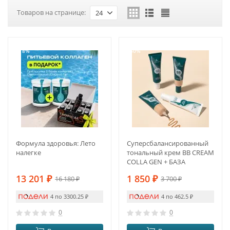
Товаров на странице:
24
-18%
-50%
Формула здоровья: Лето
Суперсбалансированный
налегке
тональный крем BB CREAM
COLLA GEN + БАЗА
13 201
₽
1 850
₽
16 180
₽
3 700
₽
4 по 3300.25
₽
4 по 462.5
₽
0
0