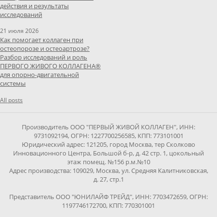
действия и результаты
исследований
21 июля 2026
Как помогает коллаген при
остеопорозе и остеоартрозе?
Разбор исследований и роль
ПЕРВОГО ЖИВОГО КОЛЛАГЕНА®
для опорно-двигательной
системы
All posts
Производитель ООО "ПЕРВЫЙ ЖИВОЙ КОЛЛАГЕН", ИНН:
9731092194, ОГРН: 1227700256585, КПП: 773101001
Юридический адрес: 121205, город Москва, тер Сколково
Инновационного Центра, Большой б-р, д. 42 стр. 1, цокольный
этаж помещ. №156 р.м.№10
Адрес производства: 109029, Москва, ул. Средняя Калитниковская,
д. 27, стр.1
Представитель ООО "ЮНИЛАЙФ ТРЕЙД", ИНН: 7703472659, ОГРН:
1197746172700, КПП: 770301001