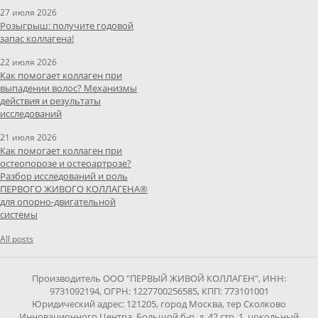
27 июля 2026
Розыгрыш: получите годовой
запас коллагена!
22 июля 2026
Как помогает коллаген при
выпадении волос? Механизмы
действия и результаты
исследований
21 июля 2026
Как помогает коллаген при
остеопорозе и остеоартрозе?
Разбор исследований и роль
ПЕРВОГО ЖИВОГО КОЛЛАГЕНА®
для опорно-двигательной
системы
All posts
Производитель ООО "ПЕРВЫЙ ЖИВОЙ КОЛЛАГЕН", ИНН:
9731092194, ОГРН: 1227700256585, КПП: 773101001
Юридический адрес: 121205, город Москва, тер Сколково
Инновационного Центра, Большой б-р, д. 42 стр. 1, цокольный