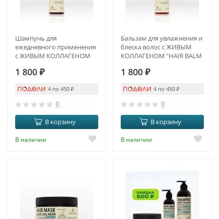
Шампунь для
Бальзам для увлажнения и
ежедневного применения
блеска волос с ЖИВЫМ
с ЖИВЫМ КОЛЛАГЕНОМ
КОЛЛАГЕНОМ "HAIR BALM
"SHAMPOO ALIVE
ALIVE COLLAGEN"
1 800
₽
1 800
₽
COLLAGEN"
4 по 450
₽
4 по 450
₽
0
0
В корзину
В корзину
В наличии
В наличии
-11%