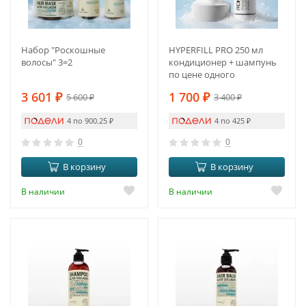
Набор "Роскошные
HYPERFILL PRO 250 мл
волосы" 3=2
кондиционер + шампунь
по цене одного
3 601
₽
1 700
₽
5 600
₽
3 400
₽
4 по 900.25
₽
4 по 425
₽
0
0
В корзину
В корзину
В наличии
В наличии