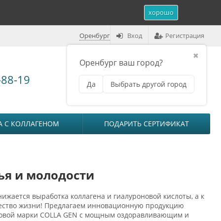
хорошо
Оренбург
Вход
Регистрация
✖
Оренбург ваш город?
Корзина (
0
)
-88-19
Да
Выбрать другой город
₽
на сумму
0
А С КОЛЛАГЕНОМ
ПОДАРИТЬ СЕРТИФИКАТ
ья и молодости
нижается выработка коллагена и гиалуроновой кислоты, а к
ачество жизни! Предлагаем инновационную продукцию
говой марки COLLA GEN с мощным оздоравливающим и