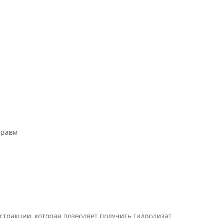
травм
стракции, которая позволяет получить гидролизат