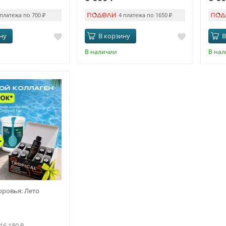
 платежа по 700
₽
4 платежа по 1650
₽
ну
В корзину
В
В наличии
В на
ровья: Лето
16 180
₽