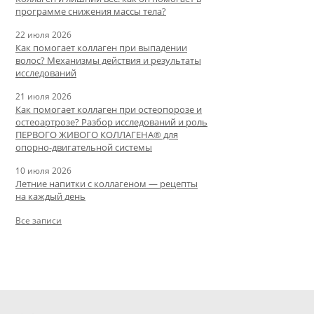
программе снижения массы тела?
22 июля 2026
Как помогает коллаген при выпадении
волос? Механизмы действия и результаты
исследований
21 июля 2026
Как помогает коллаген при остеопорозе и
остеоартрозе? Разбор исследований и роль
ПЕРВОГО ЖИВОГО КОЛЛАГЕНА® для
опорно-двигательной системы
10 июля 2026
Летние напитки с коллагеном — рецепты
на каждый день
Все записи