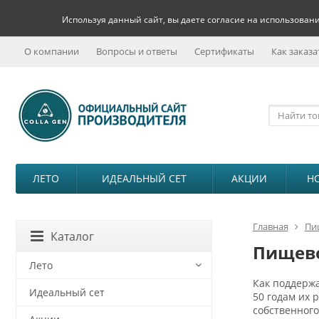
Используя данный сайт, вы даете согласие на использовани
О компании
Вопросы и ответы
Сертификаты
Как заказа
ЛЕТО
ИДЕАЛЬНЫЙ СЕТ
АКЦИИ
Н
Главная
Пи
Каталог
Пищево
Лето
Как поддержа
Идеальный сет
50 годам их 
собственног