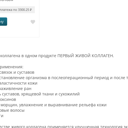
 платежа по 3300.25
₽
ну
а коллагена в одном продукте ПЕРВЫЙ ЖИВОЙ КОЛЛАГЕН.
применения:
связок и суставов
сстановление организма в послеоперационный период и после 
эластичности кожи
 заживление ран
 суставов, хрящевой ткани и сухожилий
токсинов
 морщин, увлажнение и выравнивание рельефа кожи
ровые волосы
ти
стве живого коллагена применяется улучшенная технология эк