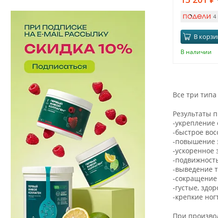
4
В корзи
В наличии
Все три тип
Результаты 
-укрепление 
-быстрое во
-повышение 
-ускоренное
-подвижность
-выведение 
-сокращение
-густые, здо
-крепкие ног
При производ