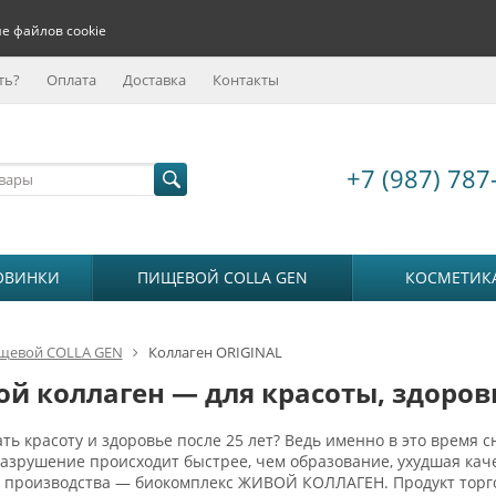
е файлов cookie
ть?
Оплата
Доставка
Контакты
+7 (987) 787
ОВИНКИ
ПИЩЕВОЙ COLLA GEN
КОСМЕТИК
щевой COLLA GEN
Коллаген ORIGINAL
й коллаген — для красоты, здоров
ть красоту и здоровье после 25 лет? Ведь именно в это время с
разрушение происходит быстрее, чем образование, ухудшая к
о производства — биокомплекс ЖИВОЙ КОЛЛАГЕН. Продукт тор