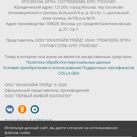
9731092194, ОГРН: 1227700256585, КПП: 773101001
Юридический адрес: 121205, город Москва, тер Сколково
Инновационного Центра, Большой б-р, д. 42 стр. 1, цокольный
этаж помещ. №156 р.м.№10
Адрес производства: 109029, Москва, ул. Средняя Калитниковская,
д. 27, стр.1
Представитель ООО "ЮНИЛАЙФ ТРЕЙД", ИНН: 7703472659, ОГРН:
1197746172700, КПП: 770301001
Товар в интернет-магазине не является лекарственным средством.
Политика обработки персональных данных
Условия приобретения и использования Подарочных сертификатов
COLLA GEN
ООО "ЮНИЛАЙФ ТРЕЙД" © 2026
Офицальный представитель производителя
ООО "ПЕРВЫЙ ЖИВОЙ КОЛЛАГЕН"
Разработка
S.V.Potanin
Используя данный сайт, вы даете согласие на использование
файлов cookie