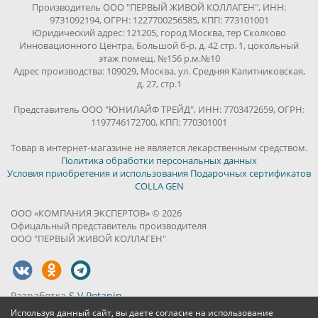
Производитель ООО "ПЕРВЫЙ ЖИВОЙ КОЛЛАГЕН", ИНН:
9731092194, ОГРН: 1227700256585, КПП: 773101001
Юридический адрес: 121205, город Москва, тер Сколково
Инновационного Центра, Большой б-р, д. 42 стр. 1, цокольный
этаж помещ. №156 р.м.№10
Адрес производства: 109029, Москва, ул. Средняя Калитниковская,
д. 27, стр.1
Представитель ООО "ЮНИЛАЙФ ТРЕЙД", ИНН: 7703472659, ОГРН:
1197746172700, КПП: 770301001
Товар в интернет-магазине не является лекарственным средством.
Политика обработки персональных данных
Условия приобретения и использования Подарочных сертификатов
COLLA GEN
ООО «КОМПАНИЯ ЭКСПЕРТОВ» © 2026
Офицальный представитель производителя
ООО "ПЕРВЫЙ ЖИВОЙ КОЛЛАГЕН"
Разработка
S.V.Potanin
Используя данный сайт, вы даете согласие на использование