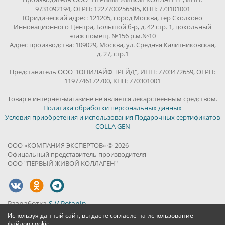
9731092194, ОГРН: 1227700256585, КПП: 773101001
Юридический адрес: 121205, город Москва, тер Сколково
Инновационного Центра, Большой б-р, д. 42 стр. 1, цокольный
этаж помещ. №156 р.м.№10
Адрес производства: 109029, Москва, ул. Средняя Калитниковская,
д. 27, стр.1
Представитель ООО "ЮНИЛАЙФ ТРЕЙД", ИНН: 7703472659, ОГРН:
1197746172700, КПП: 770301001
Товар в интернет-магазине не является лекарственным средством.
Политика обработки персональных данных
Условия приобретения и использования Подарочных сертификатов
COLLA GEN
ООО «КОМПАНИЯ ЭКСПЕРТОВ» © 2026
Офицальный представитель производителя
ООО "ПЕРВЫЙ ЖИВОЙ КОЛЛАГЕН"
Разработка
S.V.Potanin
Используя данный сайт, вы даете согласие на использование
файлов cookie