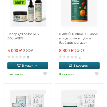
Набор для волос ALIVE
ЖИВОЙ КОЛЛАГЕН набор
COLLAGEN
в подарочном тубусе
барбарис-мандарин
5 000
₽
8 300
₽
5 600
₽
9 240
₽
0
0
В корзину
В корзину
В наличии
В наличии
-10%
-8%