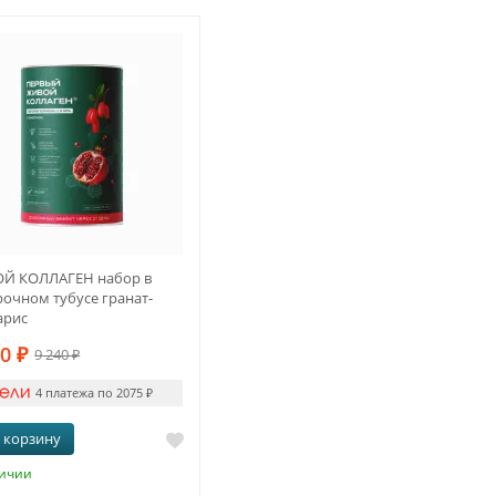
Й КОЛЛАГЕН набор в
очном тубусе гранат-
арис
00
₽
9 240
₽
4 платежа по 2075
₽
 корзину
личии