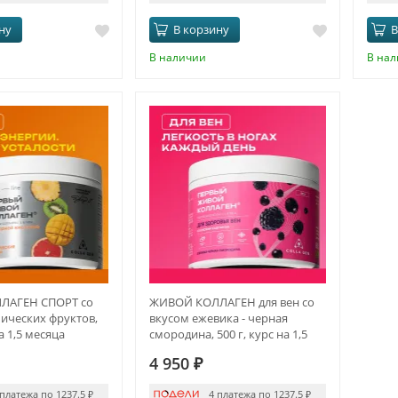
ну
В корзину
В
В наличии
В на
ЛАГЕН СПОРТ со
ЖИВОЙ КОЛЛАГЕН для вен со
ических фруктов,
вкусом ежевика - черная
на 1,5 месяца
смородина, 500 г, курс на 1,5
месяца
4 950
₽
 платежа по 1237.5
₽
4 платежа по 1237.5
₽