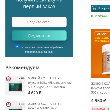
первый заказ
В корзи
В наличии
Подписаться
Я согласен с политикой обработки
персональных данных
Рекомендуем
ЖИВОЙ КОЛЛАГЕН со
вкусом ВИШНЯ, с эластином,
ЖИВОЙ КОЛ
500 г, курс на 1,5 месяца
вкусом троп
500 г, курс 
4 620
₽
4 950
₽
ЖИВОЙ КОЛЛАГЕН со
вкусом МАЛИНА, с
4