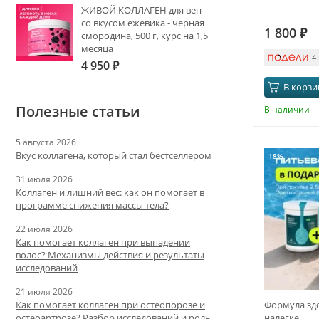
ЖИВОЙ КОЛЛАГЕН для вен
со вкусом ежевика - черная
1 800
₽
смородина, 500 г, курс на 1,5
месяца
4
4 950
₽
В корзи
Полезные статьи
В наличии
5 августа 2026
Вкус коллагена, который стал бестселлером
-18%
31 июля 2026
Коллаген и лишний вес: как он помогает в
программе снижения массы тела?
22 июля 2026
Как помогает коллаген при выпадении
волос? Механизмы действия и результаты
исследований
21 июля 2026
Формула здо
Как помогает коллаген при остеопорозе и
налегке
остеоартрозе? Разбор исследований и роль