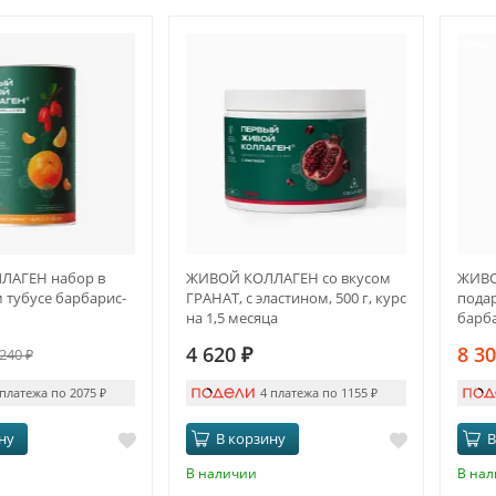
-10%
ЛАГЕН набор в
ЖИВОЙ КОЛЛАГЕН со вкусом
ЖИВО
 тубусе барбарис-
ГРАНАТ, с эластином, 500 г, курс
подар
на 1,5 месяца
барб
4 620
₽
8 3
 240
₽
 платежа по 2075
₽
4 платежа по 1155
₽
ну
В корзину
В
В наличии
В на