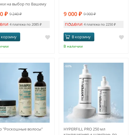
чки на выбор по Вашему
нию
40
₽
9 000
₽
9 240
₽
9 900
₽
4 платежа по 2085
₽
4 платежа по 2250
₽
 корзину
В корзину
личии
В наличии
-50%
р "Роскошные волосы"
HYPERFILL PRO 250 мл
кондиционер + шампунь по