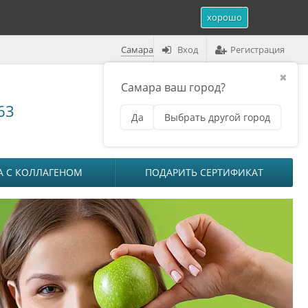
хорошо
Самара
Вход
Регистрация
✖
Самара ваш город?
Корзина (
0
)
63
Да
Выбрать другой город
₽
на сумму
0
А С КОЛЛАГЕНОМ
ПОДАРИТЬ СЕРТИФИКАТ