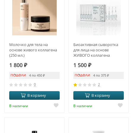
Молочко для тела на
Биоактивная сыворотка
основе живого коллагена
для лица на основе
(250 мл.)
ЖИВОГО коллагена
1 800
₽
1 500
₽
4 по 450
₽
4 по 375
₽
0
2
В корзину
В корзину
В наличии
В наличии