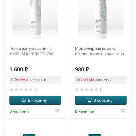
Пенка для умывания с
Мицеллярная вода на
ЖИВЫМ КОЛЛАГЕНОМ
основе живого коллагена
1 600
₽
980
₽
4 по 400
₽
4 по 245
₽
0
0
В корзину
В корзину
В наличии
В наличии