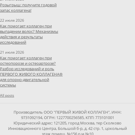
Розыгрыш: получите годовой
запас коллагена!
22 июля 2026
Как помогает коллаген при
выпадении волос? Механизмы
действия и результаты
исследований
21 июля 2026
Как помогает коллаген при
остеопорозе и остеоартрозе?
Разбор исследований и роль
ПЕРВОГО ЖИВОГО КОЛЛАГЕНА®
для опорно-двигательной
системы
All posts
Производитель ООО "ПЕРВЫЙ ЖИВОЙ КОЛЛАГЕН", ИНН:
9731092194, ОГРН: 1227700256585, КПП: 773101001
Юридический адрес: 121205, город Москва, тер Сколково
Инновационного Центра, Большой б-р, д. 42 стр. 1, цокольный
этаж помещ. №156 р.м.№10