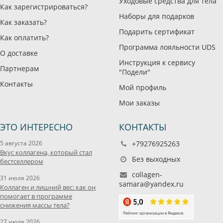
Уходовые средства для тела
Как зарегистрироваться?
Наборы для подарков
Как заказать?
Подарить сертификат
Как оплатить?
Программа лояльности UDS
О доставке
Инструкция к сервису
Партнерам
"Подели"
Контакты
Мой профиль
Мои заказы
ЭТО ИНТЕРЕСНО
КОНТАКТЫ
5 августа 2026
+79276925263
Вкус коллагена, который стал
Без выходных
бестселлером
collagen-
31 июля 2026
samara@yandex.ru
Коллаген и лишний вес: как он
помогает в программе
снижения массы тела?
27 июля 2026