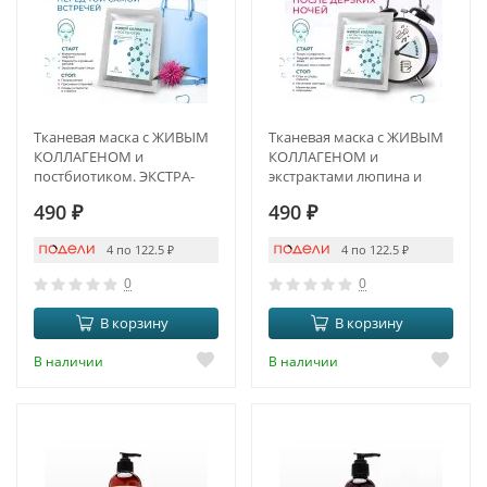
Тканевая маска с ЖИВЫМ
Тканевая маска с ЖИВЫМ
КОЛЛАГЕНОМ и
КОЛЛАГЕНОМ и
постбиотиком. ЭКСТРА-
экстрактами люпина и
ЛИФТИНГ И DETOX
люцерны.
490
₽
490
₽
ПРОТИВООТЁЧНЫЙ
ЭФФЕКТ И ANTI-AGE
4 по 122.5
₽
4 по 122.5
₽
0
0
В корзину
В корзину
В наличии
В наличии