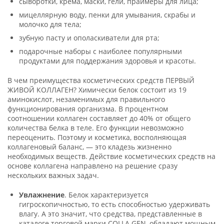
сыворотки, крема, маски, гели, праймеры для лица;
мицеллярную воду, пенки для умывания, скрабы и
молочко для тела;
зубную пасту и ополаскиватели для рта;
подарочные наборы с наиболее популярными
продуктами для поддержания здоровья и красоты.
В чем преимущества косметических средств ПЕРВЫЙ
ЖИВОЙ КОЛЛАГЕН? Химически белок состоит из 19
аминокислот, незаменимых для правильного
функционирования организма. В процентном
соотношении коллаген составляет до 40% от общего
количества белка в теле. Его функции невозможно
переоценить. Поэтому и косметика, восполняющая
коллагеновый баланс, — это кладезь жизненно
необходимых веществ. Действие косметических средств на
основе коллагена направлено на решение сразу
нескольких важных задач.
Увлажнение
. Белок характеризуется
гигроскопичностью, то есть способностью удерживать
влагу. А это значит, что средства, представленные в
каталоге торговой марки COLLA GEN, обладают мощным