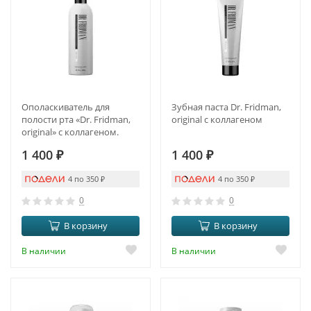
Ополаскиватель для
Зубная паста Dr. Fridman,
полости рта «Dr. Fridman,
original с коллагеном
original» с коллагеном.
1 400
₽
1 400
₽
4 по 350
₽
4 по 350
₽
0
0
В корзину
В корзину
В наличии
В наличии