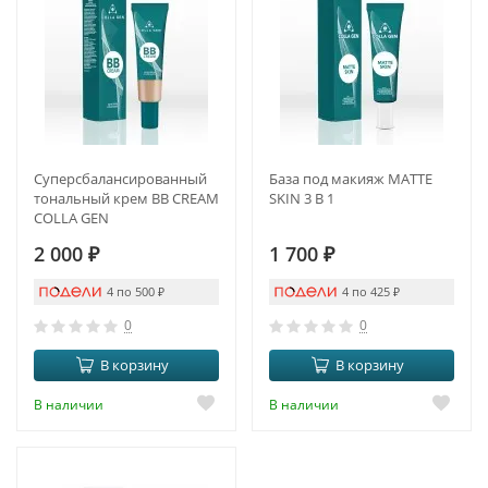
Суперсбалансированный
База под макияж MATTE
тональный крем BB CREAM
SKIN 3 В 1
COLLA GEN
2 000
₽
1 700
₽
4 по 500
₽
4 по 425
₽
0
0
В корзину
В корзину
В наличии
В наличии