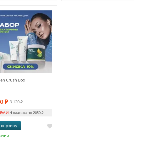
gen Crush Box
00
₽
9 120
₽
4 платежа по 2050
₽
 корзину
личии