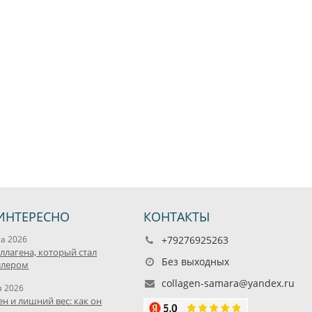
ИНТЕРЕСНО
КОНТАКТЫ
та 2026
+79276925263
оллагена, который стал
Без выходных
ллером
collagen-samara@yandex.ru
я 2026
ен и лишний вес: как он