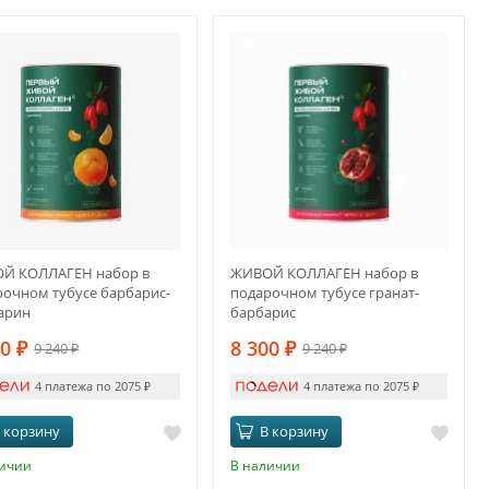
-10%
Й КОЛЛАГЕН набор в
ЖИВОЙ КОЛЛАГЕН набор в
рочном тубусе барбарис-
подарочном тубусе гранат-
арин
барбарис
00
₽
8 300
₽
9 240
₽
9 240
₽
4 платежа по 2075
₽
4 платежа по 2075
₽
 корзину
В корзину
личии
В наличии