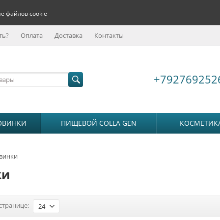
е файлов cookie
ть?
Оплата
Доставка
Контакты
+792769252
ОВИНКИ
ПИЩЕВОЙ COLLA GEN
КОСМЕТИК
винки
ки
странице:
24