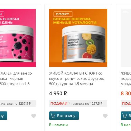
-10%
АГЕН для вен со
ЖИВОЙ КОЛЛАГЕН СПОРТ со
ЖИВО
ика - черная
вкусом тропических фруктов,
пода
00 г, курс на 1,5
500 г, курс на 1,5 месяца
манд
4 950
₽
8 3
 платежа по 1237.5
₽
4 платежа по 1237.5
₽
ну
В корзину
В
В наличии
В на