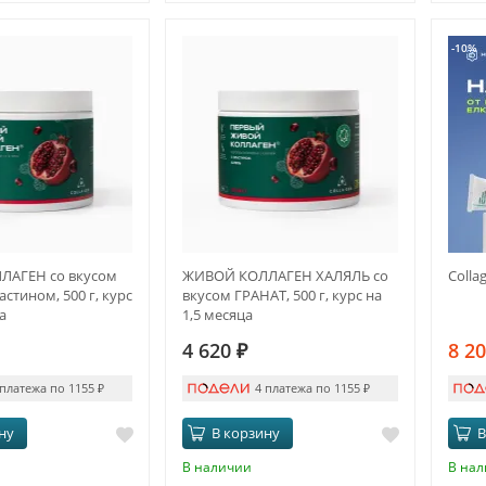
-10%
АГЕН со вкусом
ЖИВОЙ КОЛЛАГЕН ХАЛЯЛЬ со
Colla
астином, 500 г, курс
вкусом ГРАНАТ, 500 г, курс на
а
1,5 месяца
4 620
₽
8 2
 платежа по 1155
₽
4 платежа по 1155
₽
ну
В корзину
В
В наличии
В на