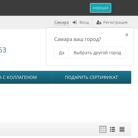
хорошо
Самара
Вход
Регистрация
✖
Самара ваш город?
Корзина (
0
)
63
Да
Выбрать другой город
₽
на сумму
0
А С КОЛЛАГЕНОМ
ПОДАРИТЬ СЕРТИФИКАТ