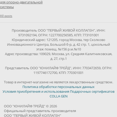
для опорно-двигательной
системы
All posts
Производитель ООО "ПЕРВЫЙ ЖИВОЙ КОЛЛАГЕН", ИНН:
9731092194, ОГРН: 1227700256585, КПП: 773101001
Юридический адрес: 121205, город Москва, тер Сколково
Инновационного Центра, Большой б-р, д. 42 стр. 1, цокольный
этаж помещ. №156 р.м.№10
Адрес производства: 109029, Москва, ул. Средняя Калитниковская,
д. 27, стр.1
Представитель ООО "ЮНИЛАЙФ ТРЕЙД", ИНН: 7703472659, ОГРН:
1197746172700, КПП: 770301001
Товар в интернет-магазине не является лекарственным средством.
Политика обработки персональных данных
Условия приобретения и использования Подарочных сертификатов
COLLA GEN
ООО "ЮНИЛАЙФ ТРЕЙД" © 2026
Офицальный представитель производителя
ООО "ПЕРВЫЙ ЖИВОЙ КОЛЛАГЕН"