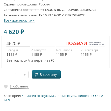
Страна производства
Россия
Сертификат соответствия
ЕАЭС N RU Д-RU.PA04.B.80897/22
Технические условия
ТУ 10.89.19-001-48139552-2022
Все характеристики
4 620
₽
4620 ₽
Сегодня
23 августа
6 сентября
20 сентября
1155 ₽
1155 ₽
1155 ₽
1155 ₽
Без комиссий и переплат
-
+
В корзину
В избранное
Категории:
Коллаген со вкусами
,
Летние вкусы
,
Пищевой COLLA
GEN