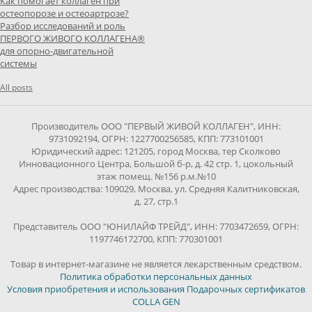
Как помогает коллаген при
остеопорозе и остеоартрозе?
Разбор исследований и роль
ПЕРВОГО ЖИВОГО КОЛЛАГЕНА®
для опорно-двигательной
системы
All posts
Производитель ООО "ПЕРВЫЙ ЖИВОЙ КОЛЛАГЕН", ИНН:
9731092194, ОГРН: 1227700256585, КПП: 773101001
Юридический адрес: 121205, город Москва, тер Сколково
Инновационного Центра, Большой б-р, д. 42 стр. 1, цокольный
этаж помещ. №156 р.м.№10
Адрес производства: 109029, Москва, ул. Средняя Калитниковская,
д. 27, стр.1
Представитель ООО "ЮНИЛАЙФ ТРЕЙД", ИНН: 7703472659, ОГРН:
1197746172700, КПП: 770301001
Товар в интернет-магазине не является лекарственным средством.
Политика обработки персональных данных
Условия приобретения и использования Подарочных сертификатов
COLLA GEN