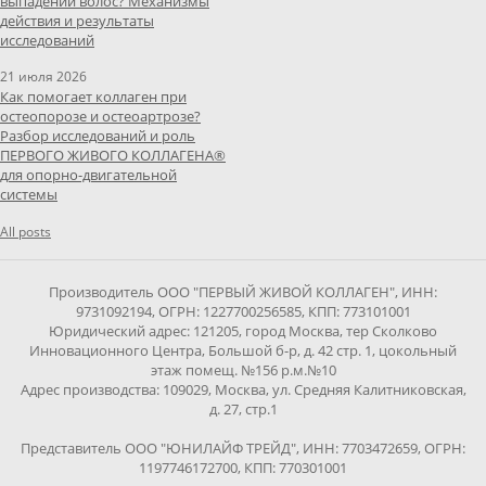
выпадении волос? Механизмы
действия и результаты
исследований
21 июля 2026
Как помогает коллаген при
остеопорозе и остеоартрозе?
Разбор исследований и роль
ПЕРВОГО ЖИВОГО КОЛЛАГЕНА®
для опорно-двигательной
системы
All posts
Производитель ООО "ПЕРВЫЙ ЖИВОЙ КОЛЛАГЕН", ИНН:
9731092194, ОГРН: 1227700256585, КПП: 773101001
Юридический адрес: 121205, город Москва, тер Сколково
Инновационного Центра, Большой б-р, д. 42 стр. 1, цокольный
этаж помещ. №156 р.м.№10
Адрес производства: 109029, Москва, ул. Средняя Калитниковская,
д. 27, стр.1
Представитель ООО "ЮНИЛАЙФ ТРЕЙД", ИНН: 7703472659, ОГРН:
1197746172700, КПП: 770301001